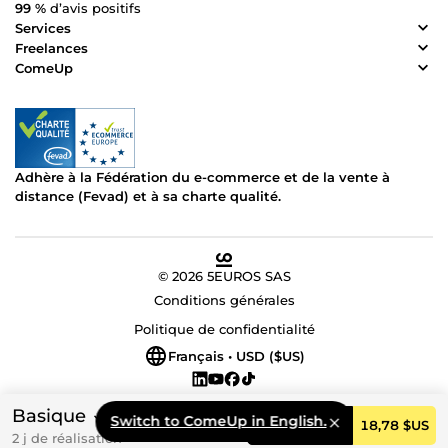
99 %
d’avis positifs
Services
Freelances
ComeUp
Adhère à la Fédération du e-commerce et de la vente à
distance (Fevad) et à sa charte qualité.
© 2026 5EUROS SAS
Conditions générales
Politique de confidentialité
Français • USD ($US)
Basique
Switch to ComeUp in English.
Commander
18,78 $US
2 j de réalisation