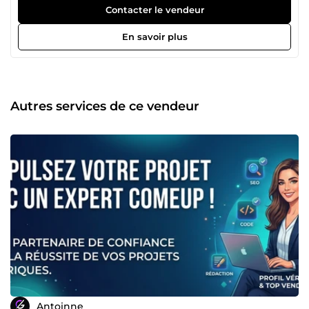
attirent l'attention tout en restant adaptées à votre
Contacter le vendeur
contenu et à votre identité visuelle. Ce que je vous propose
: 🎨 Miniatures YouTube professionnelles ⚡ Design
En savoir plus
moderne et impactant 📱 Optimisées pour tous les écrans
✨ Modifications jusqu'à votre satisfaction ⏱️ Livraison
rapide Je suis à votre écoute pour créer une miniature qui
mettra votre vidéo en valeur. Au plaisir de travailler avec
vous ! 🚀
Autres services de ce vendeur
Antoinne