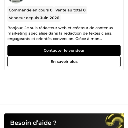
Commande en cours
0
Vente au total
0
Vendeur depuis
Juin 2026
Bonjour, Je suis rédacteur web et créateur de contenus
marketing spécialisé dans la rédaction de textes clairs,
engageants et orientés conversion. Grâce à mon
expérience en rédaction et en gestion de contenus pour
les réseaux sociaux, je vous aide à valoriser vos produits et
Contacter le vendeur
services à travers des textes efficaces et adaptés à votre
audience. Je peux vous accompagner dans : la rédaction
En savoir plus
d’articles de blog la création de descriptions de produits
vendeurs la rédaction de contenus pour Facebook et
Instagram l’amélioration de vos textes existants Mon
objectif est simple : vous aider à mieux communiquer et à
attirer plus de clients grâce à des contenus de qualité. Je
travaille avec sérieux, respect des délais et attention aux
détails.
Besoin d’aide ?