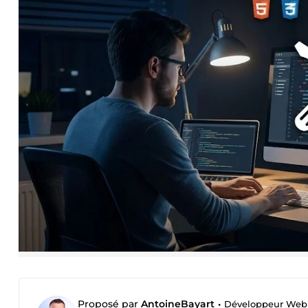
Proposé par
AntoineBayart
•
Développeur Web F