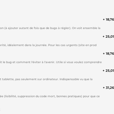
+ 18,7
ion (à ajouter autant de fois que de bugs à régler). On voit ensemble la
+ 25,0
rité, idéalement dans la journée. Pour les cas urgents (site en prod
+ 18,7
it le bug et comment l'éviter à l'avenir. Utile si vous voulez comprendre
+ 25,0
et tablette, pas seulement sur ordinateur. Indispensable vu que la
+ 31,2
ée (lisibilité, suppression du code mort, bonnes pratiques) pour que ce
t