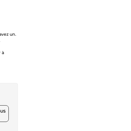
avez un.
.
 à
$US