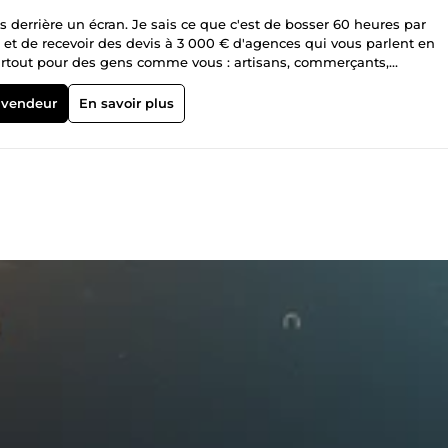
as derrière un écran. Je sais ce que c'est de bosser 60 heures par
 et de recevoir des devis à 3 000 € d'agences qui vous parlent en
surtout pour des gens comme vous : artisans, commerçants,
de, je connais vos contraintes, et je vous parle sans jargon.
 vendeur
En savoir plus
 des tâches qui vous bouffent du temps : relances clients, plannings
 l'autre (n8n, Make, Python). Un agent IA ou un chatbot branché sur 
n plein coup de feu. La correction des bugs quand votre site exista
avec une documentation courte et une vidéo de prise en main, pour
de, c'est juste mon nouvel établi. Vous avez un projet, ou juste une
ngagiez quoi que ce soit.