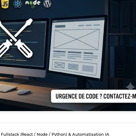
ullstack (React / Node / Python) & Automatisation IA