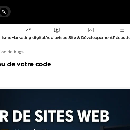
phisme
Marketing digital
Audiovisuel
Site & Développement
Rédacti
tion de bugs
 ou de votre code