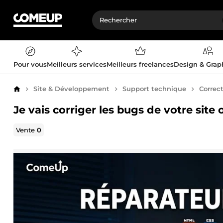
Pour vous
Meilleurs services
Meilleurs freelances
Design & Gra
Site & Développement
Support technique
Correc
Accueil
Je vais corriger les bugs de votre site
Vente
0