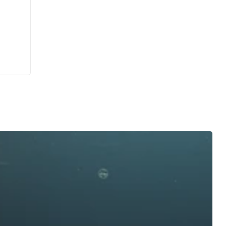
,
vos
nt
 que
 idée