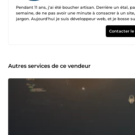
Pendant 11 ans, j'ai été boucher artisan. Derrière un étal, p
semaine, de ne pas avoir une minute à consacrer à un site,
jargon. Aujourd'hui je suis développeur web, et je bosse 
indépendants. Ce n'est pas un hasard. Je viens du même mon
Concrètement, ce que je fais pour vous : Un site vitrine qui vous rend visible sur Google et qui marche aussi bien sur téléphone
Contacter le
que sur ordinateur (React, Next.js, Astro). L'automatisation
exports, mises à jour de stock, saisie recopiée d'un outil à
vraies données, qui répond à vos clients quand vous êtes e
fait n'importe quoi. Ma façon de travailler : je vous explique où va votre argent, en français, sans vous noyer. Vous savez ce que vous
payez et ce que ça vous rapporte. Chaque livraison vient 
vous ne dépendiez pas de moi une fois le travail fini. Le co
Autres services de ce vendeur
encore floue ? Écrivez-moi, on en discute avant que vous e