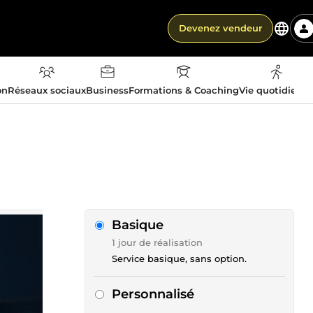
Devenez vendeur
on
Réseaux sociaux
Business
Formations & Coaching
Vie quotidienn
Basique
1 jour de réalisation
Service basique, sans option.
Personnalisé