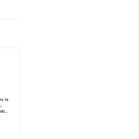
ns la
,
web
ifs
el de