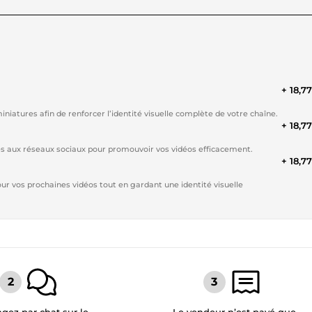
+ 18,7
niatures afin de renforcer l’identité visuelle complète de votre chaîne.
+ 18,7
s aux réseaux sociaux pour promouvoir vos vidéos efficacement.
+ 18,7
ur vos prochaines vidéos tout en gardant une identité visuelle
gez par chat sur le
Le vendeur n’est payé que