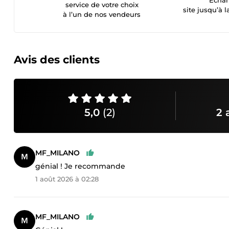
service de votre choix
site jusqu’à l
à l’un de nos vendeurs
Avis des clients
5,0
(2)
2 
MF_MILANO
génial ! Je recommande
1 août 2026 à 02:28
MF_MILANO