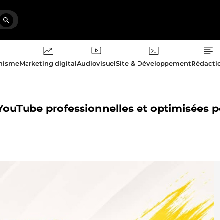
phisme
Marketing digital
Audiovisuel
Site & Développement
Rédacti
 YouTube professionnelles et optimisées 