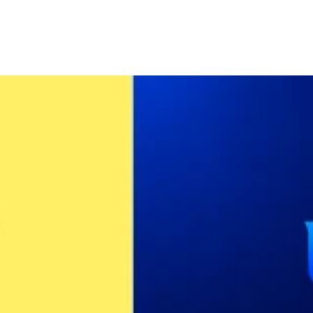
 et moderne. Rigoureux, créatif et orienté résultats, je m’engage à
sées, tout en respectant vos délais et vos exigences. Mon objectif est
es, efficaces et durables qui apportent une réelle valeur à votre act