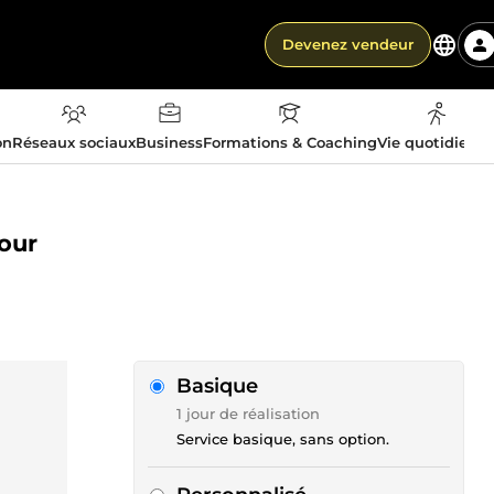
Devenez vendeur
on
Réseaux sociaux
Business
Formations & Coaching
Vie quotidienn
pour
Basique
1 jour de réalisation
Service basique, sans option.