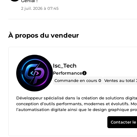
Génial !
2 juil. 2026 à 07:45
À propos du vendeur
Isc_Tech
Performance
Commande en cours
0
Ventes au total
Développeur spécialisé dans la création de solutions digita
conception d’outils performants, modernes et évolutifs. M
l’automatisation digitale ainsi que le design graphique pr
modernes, applications mobiles, interfaces UI/UX, identité
solutions automatisées adaptées à vos besoins. Chaque pro
Contacter le
réels : visibilité, acquisition de clients, optimisation de l’e
Passionné par le design et la performance, j’accorde une att