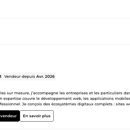
3
Vendeur depuis
Avr. 2026
les sur mesure, j’accompagne les entreprises et les particuliers da
on expertise couvre le développement web, les applications mobiles
ofessionnel. Je conçois des écosystèmes digitaux complets : sites 
s visuelles, miniatures YouTube, supports marketing, branding et
jet est pensé de manière stratégique afin de répondre à vos object
 vendeur
En savoir plus
xpérience utilisateur, automatisation et croissance de votre activité.
ention particulière à l’esthétique, à l’ergonomie et à l’impact visu