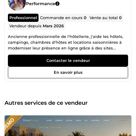
Performance
Professionnel
Commande en cours
0
Vente au total
0
Vendeur depuis
Mars 2026
Ancienne professionnelle de l'hôtellerie, j'aide les hôtels,
campings, chambres d'hôtes et locations saisonnières à
moderniser leur présence en ligne grâce à des sites
internet professionnels et des automatisations
intelligentes. ✅ Site internet moderne et responsive
Contacter le vendeur
(ordinateur, tablette et mobile) ✅ Formulaires de
réservation et demandes de devis ✅ Automatisation des
En savoir plus
demandes clients ✅ Optimisation SEO de base ✅
Accompagnement personnalisé Mon objectif : vous faire
gagner du temps, améliorer l'expérience de vos clients et
augmenter vos réservations. Que vous ayez besoin d'un
nouveau site internet ou d'une refonte complète de votre
Autres services de ce vendeur
présence en ligne, je vous accompagne avec une solution
simple, moderne et adaptée à votre établissement.