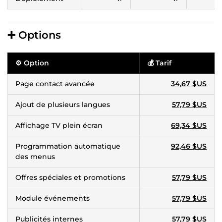
➕ Options
⚙️
Option
💰
Tarif
Page contact avancée
34,67 $US
Ajout de plusieurs langues
57,79 $US
Affichage TV plein écran
69,34 $US
Programmation automatique
92,46 $US
des menus
Offres spéciales et promotions
57,79 $US
Module événements
57,79 $US
Publicités internes
57,79 $US