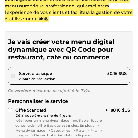
menu numérique professionnel qui améliorera
l'expérience de vos clients et facilitera la gestion de votre
établissement. 🍽️🚀
Je vais créer votre menu digital
dynamique avec QR Code pour
restaurant, café ou commerce
pour 46,23 $US
Service basique
50,16 $US
2 jours de réalisation
Ce vendeur n’est pas assujetti à la TVA.
Personnaliser le service
Offre Standard
+ 188,10 $US
Délai supplémentaire de 4 jours
Idéal pour un menu dynamique modifiable. Tout le
contenu de l’offre Basique est inclus. En plus : =>
Menu dynamique => Catégories => Plats => Prix =>
Images => Disponibilité des plats => Espace