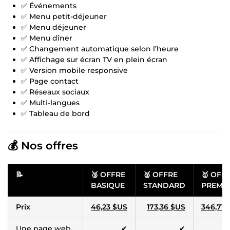
✅ Événements
✅ Menu petit-déjeuner
✅ Menu déjeuner
✅ Menu dîner
✅ Changement automatique selon l’heure
✅ Affichage sur écran TV en plein écran
✅ Version mobile responsive
✅ Page contact
✅ Réseaux sociaux
✅ Multi-langues
✅ Tableau de bord
💰 Nos offres
📝
🥉
OFFRE
🥈
OFFRE
🥇
OFF
BASIQUE
STANDARD
PREMI
Prix
46,23 $US
173,36 $US
346,71 
Une page web
✔
✔