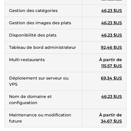
Gestion des catégories
46,23 $US
Gestion des images des plats
46,23 $US
Disponibilité des plats
46,23 $US
Tableau de bord administrateur
92,46 $US
Multi-restaurants
À partir de
115,57 $US
Déploiement sur serveur ou
69,34 $US
VPS
Nom de domaine et
46,23 $US
configuration
Maintenance ou modification
À partir de
future
34,67 $US