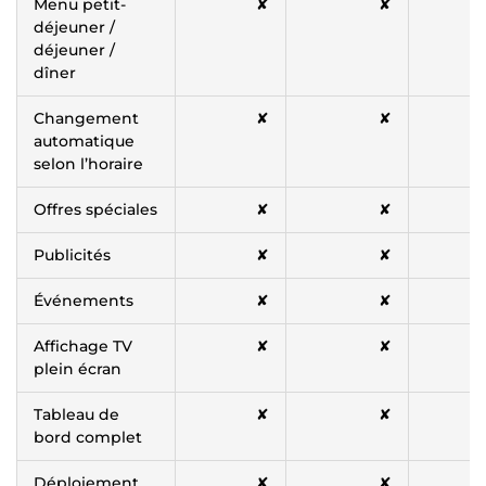
Menu petit-
✘
✘
déjeuner /
déjeuner /
dîner
Changement
✘
✘
automatique
selon l’horaire
Offres spéciales
✘
✘
Publicités
✘
✘
Événements
✘
✘
Affichage TV
✘
✘
plein écran
Tableau de
✘
✘
bord complet
Déploiement
✘
✘