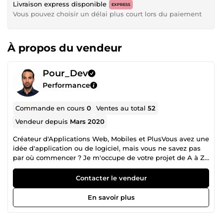
Livraison express disponible
EXPRESS
Vous pouvez choisir un délai plus court lors du paiement
À propos du vendeur
Pour_Dev
Performance
Commande en cours
0
Ventes au total
52
Vendeur depuis
Mars 2020
Créateur d'Applications Web, Mobiles et PlusVous avez une
idée d'application ou de logiciel, mais vous ne savez pas
par où commencer ? Je m'occupe de votre projet de A à Z :
analyse de vos besoins, développement, base de données,
interface utilisateur, API, intelligence artificielle,
Contacter le vendeur
déploiement et mise en ligne. Je développe des
applications web, mobiles et des logiciels sur mesure avec
En savoir plus
un code propre, performant, sécurisé et facile à faire
évoluer. Mon objectif est de transformer votre idée en une