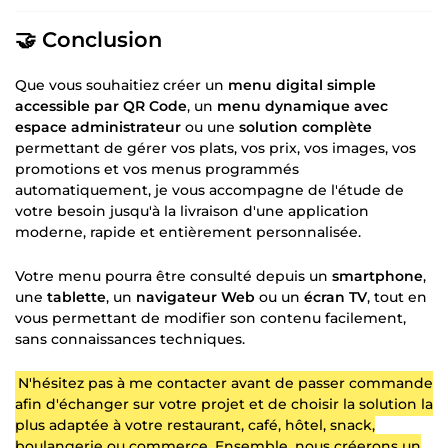
🤝 Conclusion
Que vous souhaitiez créer un
menu digital simple
accessible par QR Code
, un
menu dynamique avec
espace administrateur
ou une
solution complète
permettant de gérer vos plats, vos prix, vos images, vos
promotions et vos menus programmés
automatiquement, je vous accompagne de l'étude de
votre besoin jusqu'à la livraison d'une application
moderne, rapide et entièrement personnalisée.
Votre menu pourra être consulté depuis un
smartphone
,
une
tablette
, un
navigateur Web
ou un
écran TV
, tout en
vous permettant de modifier son contenu facilement,
sans connaissances techniques.
N'hésitez pas à me contacter avant de passer commande
afin d'échanger sur votre projet et de choisir la solution la
plus adaptée à votre restaurant, café, hôtel, snack,
boulangerie ou commerce. Ensemble, nous créerons un