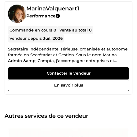
MarinaValquenart1
Performance
Commande en cours
0
Vente au total
0
Vendeur depuis
Juil. 2026
Secrétaire indépendante, sérieuse, organisée et autonome,
formée en Secrétariat et Gestion. Sous le nom Marina
Admin &amp; Compta, j'accompagne entreprises et
particuliers sur l'administratif et la gestion externalisée :
facturation, préparation des pièces comptables et TVA,
Contacter le vendeur
secrétariat courant, gestion d'agenda et d'e-mails, ainsi
que l'accompagnement à la mise en conformité
En savoir plus
facturation électronique (choix de plateforme agréée
DGFiP, paramétrage). Expérience confirmée acquise sur le
terrain, avec une sensibilité particulière à l'utilisation de
l'IA pour gagner en efficacité. Premier échange gratuit
pour cerner précisément vos besoins.
Autres services de ce vendeur