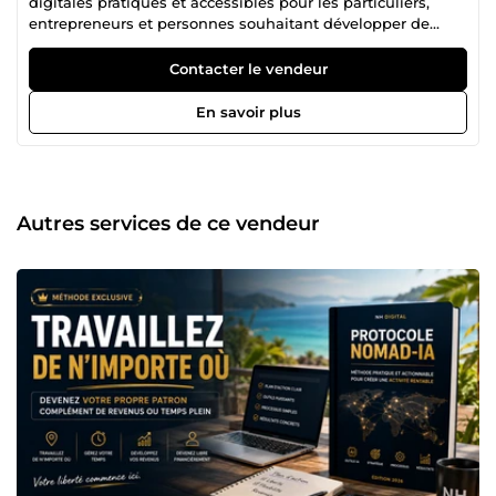
digitales pratiques et accessibles pour les particuliers,
entrepreneurs et personnes souhaitant développer de
nouveaux projets. Mes services couvrent différents
domaines : 🎵 Création de chansons personnalisées pour
Contacter le vendeur
anniversaires, mariages, retraites et événements spéciaux
💻 Guides pratiques et ressources pour développer des
En savoir plus
revenus en ligne, travailler à distance et gagner en liberté
📚 Création de contenus numériques, ressources
téléchargeables et outils conçus pour vous faire gagner du
temps et passer à l'action plus rapidement Mon objectif
est simple : vous proposer des solutions concrètes, faciles
Autres services de ce vendeur
à utiliser et pensées pour répondre à des besoins réels.
Pourquoi me faire confiance ? ✔ Des services
personnalisés selon vos besoins ✔ Des livrables clairs et
prêts à l'emploi ✔ Une communication rapide et
professionnelle ✔ Une approche simple, efficace et
orientée résultats ✔ Un accompagnement sérieux du
début à la fin de votre commande Que vous recherchiez
un cadeau original et mémorable, un guide pratique ou
une ressource utile pour avancer dans vos projets, vous
trouverez ici des solutions conçues pour vous simplifier la
vie. N'hésitez pas à découvrir mes services ou à me
contacter si vous avez une question. Je serai ravi
d'échanger avec vous et de vous accompagner dans votre