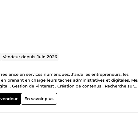
Vendeur depuis
Juin 2026
 freelance en services numériques. J'aide les entrepreneurs, les
en prenant en charge leurs tâches administratives et digitales. Me
gital . Gestion de Pinterest . Création de contenus . Recherche sur
xtes . Support client Je suis une personne sérieuse, organisée, réact
 de satisfaire mes clients en livrant des prestations professionnelles
 vendeur
En savoir plus