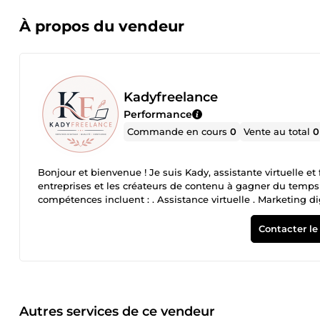
À propos du vendeur
Kadyfreelance
Performance
Commande en cours
0
Vente au total
0
Bonjour et bienvenue ! Je suis Kady, assistante virtuelle et
entreprises et les créateurs de contenu à gagner du temps 
compétences incluent : . Assistance virtuelle . Marketing di
Internet . Saisie de données . Rédaction et correction de te
soucieuse de fournir un travail de qualité. Mon objectif est
Contacter le
dans les délais. Au plaisir de collaborer avec vous !
Autres services de ce vendeur