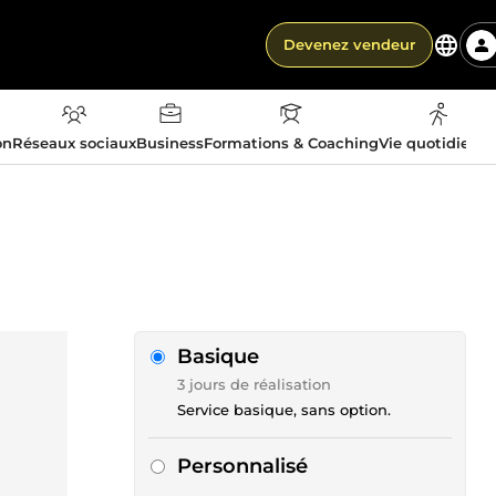
Devenez vendeur
on
Réseaux sociaux
Business
Formations & Coaching
Vie quotidienn
Basique
3 jours de réalisation
Service basique, sans option.
Personnalisé