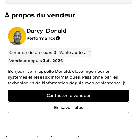
À propos du vendeur
Darcy_Donald
Performance
Commande en cours
0
Vente au total
1
Vendeur depuis
Juil. 2026
Bonjour ! Je m'appelle Donald, élève-ingénieur en
systèmes et réseaux informatiques. Passionné par les
technologies de l'information depuis mon adolescence, j'ai
acquis au fil des années une solide expérience pratique,
que ce soit en aidant les gens en présentiel ou en
Contacter le vendeur
résolvant des problèmes à distance. Mon objectif est
simple : offrir à chaque fois un service efficace et de
En savoir plus
grande qualité. N’hésitez pas à me contacter pour plus
d’informations — je serai ravi de vous aider !