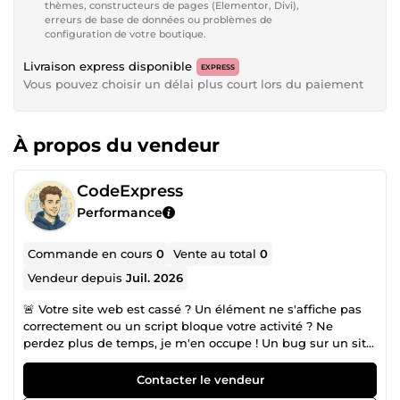
thèmes, constructeurs de pages (Elementor, Divi),
erreurs de base de données ou problèmes de
configuration de votre boutique.
Livraison express disponible
EXPRESS
Vous pouvez choisir un délai plus court lors du paiement
À propos du vendeur
CodeExpress
Performance
Commande en cours
0
Vente au total
0
Vendeur depuis
Juil. 2026
🚨 Votre site web est cassé ? Un élément ne s'affiche pas
correctement ou un script bloque votre activité ? Ne
perdez plus de temps, je m'en occupe ! Un bug sur un site
web peut faire fuir vos visiteurs et nuire à votre crédibilité.
Qu'il s'agisse d'un problème d'affichage sur mobile, d'un
Contacter le vendeur
bouton qui ne fonctionne pas ou d'un bug sur votre CMS