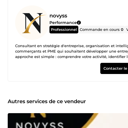
novyss
Performance
Professionnel
Commande en cours
0
Consultant en stratégie d'entreprise, organisation et intell
commerçants et PME qui souhaitent développer une entrep
approche est simple : comprendre votre activité, identifier
concrètes, adaptées à votre situation. J'interviens notamme
des processus ✔ Développement de nouveaux projets ✔ Intell
Contacter le
commerce ✔ Analyse de rentabilité ✔ Positionnement et c
pragmatique • Des recommandations applicables • Une vision
professionnels et personnalisés Mon objectif est simple : v
développement de votre entreprise.
Autres services de ce vendeur