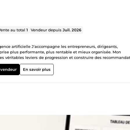
Vente au total
1
Vendeur depuis
Juil. 2026
igence artificielle J'accompagne les entrepreneurs, dirigeants,
rise plus performante, plus rentable et mieux organisée. Mon
 les véritables leviers de progression et construire des recommanda
nt sur : ✔ Audit stratégique d'entreprise ✔ Organisation et optimis
igence artificielle et automatisation ✔ Marketing digital et e-
 vendeur
En savoir plus
réation de marque Ce que vous trouverez chez NOVYSS • Une appr
 globale de votre entreprise • Des plans d'actions clairs • Des ra
ous aider à gagner du temps, améliorer votre rentabilité et accélére