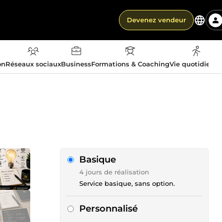
Devenez vendeur
on
Réseaux sociaux
Business
Formations & Coaching
Vie quotidienn
Basique
4 jours de réalisation
Service basique, sans option.
Personnalisé