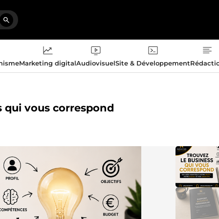
phisme
Marketing digital
Audiovisuel
Site & Développement
Rédacti
ss qui vous correspond