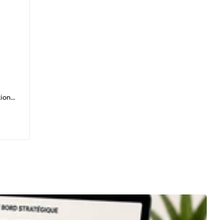
tions
ation
oche
pports
r le