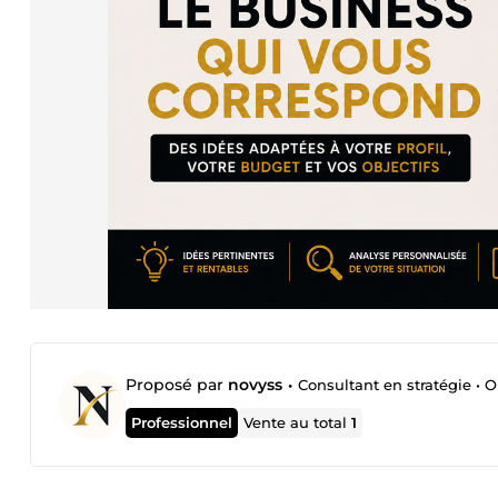
Proposé par
novyss
•
Consultant en stratégie • Or
Professionnel
Vente au total
1