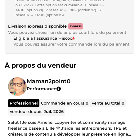
ou TikTok). Cette option est cumulable: +1 réseau →
+40€ (option x1) +2 réseaux → +80€ (option x2) +3
réseaux → +120€ (option x3)
Livraison express disponible
EXPRESS
Vous pouvez choisir un délai plus court lors du paiement
Éligible à l’assurance Hiscox
Vous pouvez assurer votre commande lors du paiement
À propos du vendeur
Maman2point0
Performance
Professionnel
Commande en cours
0
Vente au total
0
Vendeur depuis
Juil. 2026
Salut ! Je suis Amélie, copywriter et community manager
freelance basée à Lille 💜 J'aide les entrepreneurs, TPE et
créateurs de contenu à développer leur présence en ligne