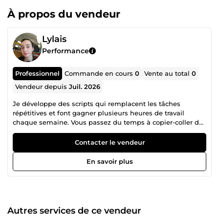
À propos du vendeur
Lylais
Performance
Professionnel
Commande en cours
0
Vente au total
0
Vendeur depuis
Juil. 2026
Je développe des scripts qui remplacent les tâches
répétitives et font gagner plusieurs heures de travail
chaque semaine. Vous passez du temps à copier-coller des
données, à surveiller des prix, à remplir des tableaux
manuellement ? Je code la solution qui fait ça à votre
Contacter le vendeur
place. Ce que je maîtrise : — Web scraping (BeautifulSoup,
Selenium) — Automatisation de tâches (Google Sheets,
En savoir plus
APIs, alertes email) — Export propre des données (CSV,
JSON, Excel) Chaque livraison inclut le code source, un
README clair et une démo vidéo du résultat. Mes projets
sont disponibles sur GitHub — n'hésitez pas à y jeter un
œil avant de commander.
Autres services de ce vendeur