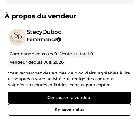
À propos du vendeur
StecyDuboc
Performance
Commande en cours
0
Vente au total
0
Vendeur depuis
Juil. 2026
Vous recherchez des articles de blog clairs, agréables à lire
et adaptés à votre activité ? Je rédige des contenus
soignés, structurés et fluides, conçus pour capter
l’attention de vos lecteurs et transmettre votre message
avec clarté. Je peux rédiger sur de nombreuses
Contacter le vendeur
thématiques, notamment : • Bien-être • Lifestyle •
Entrepreneuriat • Cuisine • Voyage • Développement
En savoir plus
personnel • Et bien d’autres. Chaque projet est réalisé avec
sérieux, dans le respect de vos consignes et des délais
annoncés. Mon objectif est simple : vous livrer un contenu
de qualité, agréable à lire et fidèle à vos attentes. N’hésitez
pas à me contacter avant toute commande, je serai ravie