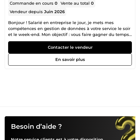
Commande en cours
0
Vente au total
0
Vendeur depuis
Juin 2026
Bonjour ! Salarié en entreprise le jour, je mets mes
compétences en gestion de données à votre service le soir
et le week-end. Mon objectif : vous faire gagner du temps
sur vos tâches chronophages. Rigoureux et réactif, je
combine la puissance d'Excel et des outils numériques
Contacter le vendeur
(automatisation, IA de traitement) pour vous livrer un
travail propre, rapide et exploitable. Nettoyage de fichiers
En savoir plus
clients, tri de données brutes ou mise en page de tableaux
: je m’en occupe sans prise de tête. Échangeons sur votre
projet !
Besoin d’aide ?
Notre service clients est à votre disposition