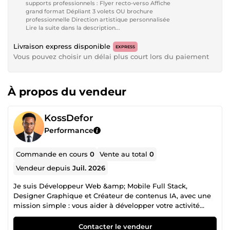
supports professionnels : Flyer recto-verso Affiche
grand format Dépliant 3 volets OU brochure
professionnelle Direction artistique personnalisée
Lire la suite dans la description...
Livraison express disponible
EXPRESS
Vous pouvez choisir un délai plus court lors du paiement
À propos du vendeur
KossDefor
Performance
Commande en cours
0
Vente au total
0
Vendeur depuis
Juil. 2026
Je suis Développeur Web &amp; Mobile Full Stack,
Designer Graphique et Créateur de contenus IA, avec une
mission simple : vous aider à développer votre activité
grâce à des solutions modernes, performantes et
professionnelles. J'accompagne les entrepreneurs,
Contacter le vendeur