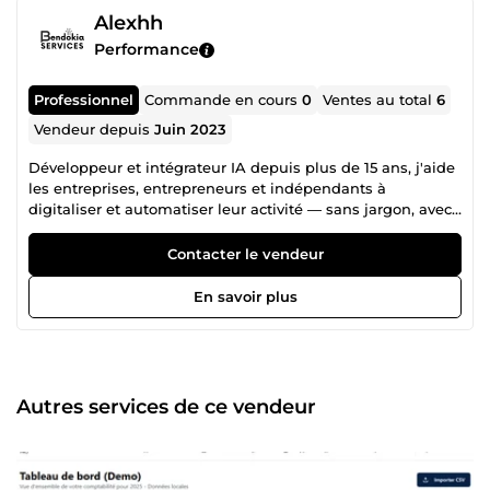
Alexhh
Performance
Professionnel
Commande en cours
0
Ventes au total
6
Vendeur depuis
Juin 2023
Développeur et intégrateur IA depuis plus de 15 ans, j'aide
les entreprises, entrepreneurs et indépendants à
digitaliser et automatiser leur activité — sans jargon, avec
des résultats concrets. Ce que je fais concrètement : 💻
Sites web &amp; applications sur mesure (WordPress,
Contacter le vendeur
SaaS, outils métier) 🤖 Automatisation IA (ChatGPT, Claude,
Gemini) : qualification de leads, relances, support, chatbots
En savoir plus
⚙️ Automatisation de vos process pour éliminer les tâches
répétitives Ce que j'ai déjà livré : ✔️ Des dizaines de sites
professionnels ✔️ Plus de 20 applications web
(comptabilité, gestion, formation, CRM, IT, outils internes)
✔️ Des intégrations IA qui font gagner des heures chaque
Autres services de ce vendeur
semaine à mes clients Je peux vous aider à : → Lancer un
site vitrine ou e-commerce qui convertit → Développer une
application métier ou un SaaS → Automatiser vos tâches
chronophages avec l'IA → Moderniser des process