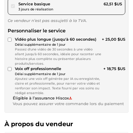
pour 57,61 $US
Service basique
62,51 $US
3 jours de réalisation
Ce vendeur n’est pas assujetti à la TVA.
Personnaliser le service
Vidéo plus longue (jusqu'à 60 secondes)
+ 25,00 $US
Délai supplémentaire de 1 jour
Passez d'une vidéo de 30 secondes à une vidéo
allant jusqu'à 60 secondes, idéale pour raconter une
histoire plus complète ou présenter plusieurs
produits/services.
Voix off professionnelle
+ 18,75 $US
Délai supplémentaire de 1 jour
Ajoutez une voix off générée par IA ou enregistrée,
claire et professionnelle, pour narrer votre vidéo et
renforcer son impact. Texte fourni par vos soins ou
rédigé ensemble.
Éligible à l’assurance Hiscox
Vous pouvez assurer votre commande lors du paiement
À propos du vendeur