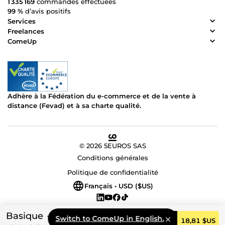
1 335 169
commandes effectuées
99 %
d’avis positifs
Services
Freelances
ComeUp
Adhère à la Fédération du e-commerce et de la vente à
distance (Fevad) et à sa charte qualité.
© 2026 5EUROS SAS
Conditions générales
Politique de confidentialité
Français • USD ($US)
Basique
Switch to ComeUp in English.
Commander
18,81 $US