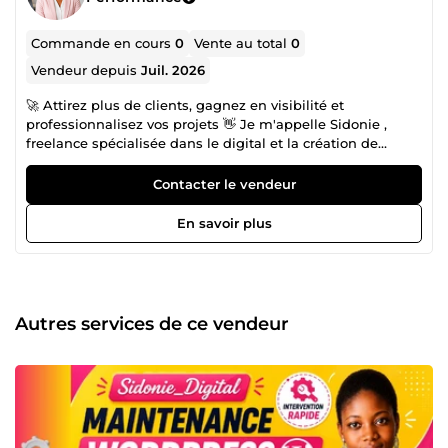
Commande en cours
0
Vente au total
0
Vendeur depuis
Juil. 2026
🚀 Attirez plus de clients, gagnez en visibilité et
professionnalisez vos projets 👋 Je m'appelle Sidonie ,
freelance spécialisée dans le digital et la création de
solutions en ligne performantes. J’aide les entrepreneurs
et particuliers à transformer leur présence en ligne en
Contacter le vendeur
véritable levier de croissance. 👉 Que vous souhaitiez : 📈
Développer votre audience sur les réseaux sociaux 💻 Créer
En savoir plus
un site web professionnel qui inspire confiance 📚 Publier
un ebook parfaitement mis en page sur Amazon KDP ✨ Je
vous propose un accompagnement sérieux, structuré et
orienté résultats. ⚡ Ce que je vous garantis : ✔️ Un travail
propre et professionnel ✔️ Une communication rapide et
Autres services de ce vendeur
claire ✔️ Le respect strict des délais ✔️ Des solutions
adaptées à votre projet ✔️ Une exécution soignée du début
à la fin 📩 Contactez-moi avant commande pour discuter
de votre besoin et obtenir une solution adaptée.