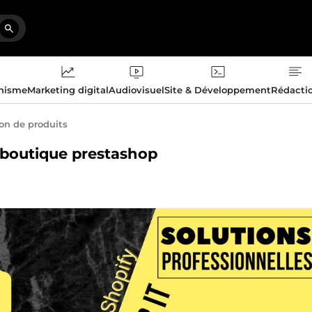
phisme
Marketing digital
Audiovisuel
Site & Développement
Rédacti
ion de produits
e boutique prestashop