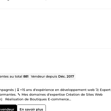
entes au total
881
Vendeur depuis
Déc. 2017
ation de Sites Web
om) Réalisation de Boutiques E-commerce
misation SEO Technique &amp; Contenu Refonte &amp; Migration
 vendeur
En savoir plus