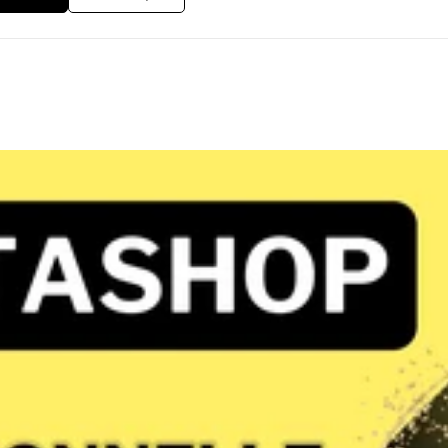
om 🌐 https://silkyassur.fr De nombreux autres projets
ent Google. ✅
 Analyse –
 &amp; Stratégie – Wireframes et planning détaillé 🔹 Développ
imisations – Responsive, SEO, performances 🔹 Livraison &amp;
tés à 98% – Ponctualité professionnelle 🚀 Support réactif – Répon
t; – Client Projet Leccent-consulting &quot;Très bonne prestation co
activité! Nous recommandons ce prestataire pour la qualité de son
cellent travail ! Très réactif, fait très attention à vos demandes et 
ns 🔄 3 révisions incluses – Satisfaction garantie 📋 Devis détaillé
-commerce ✔ communication rapide et transparente ✔ solutions sur
on et de vous proposer la solution parfaite pour booster votre activité en lig