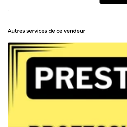
🌐 https://ulyxa.com 🌐 https://www.izilink.fr 🌐 https://laturbineasaveurs.c
disponibles sur demande 🎯 Ce que je peux faire pour vous : ✅ Création de site WordPress professionnel : Un site moderne, rapide
et optimisé pour Google. ✅ Boutique e-commerce performante : WooCommerce ou PrestaShop optimisés pour la conversion. ✅
Refonte de site web : Modernisation design, performance et SEO. ✅ Optimisation SEO : Amélioration du positionnem
Maintenance et sécurité : Site sécurisé, rapide et toujours à jour. ⚡ Mon processus de travail 🔹 Écoute &amp;
Compréhension approfondie de vos besoins 🔹 Conception
Autres services de ce vendeur
Sur Mesure – Code propre et optimisé 🔹 Tests &amp; Opt
Formation – Transfert de compétences 📊 Chiffres clés 🎯 300+ projets réalisés sur les 9 dernières années 💖 95% de clients
satisfaits (récurrents ou recommandations) ✅ Délais respec
sous 2h en jours ouvrés 💬 Témoignages &quot;Merci SolutionWeb pour votre écoute, votre disponibilité et la qualité impeccable de
votre travail, et à très bientôt sur nos futurs projets&quo
d'habitude! Merci à SolutionWeb pour son sérieux et sa ré
travail. .&quot; – Client E-commerce Ulyxa &quot;A fait un ex
! Je recommande à 100%&quot; – Client Refonte illith 📞 Contact et conditions 🎧 Consultation gratuite – Appel découverte de 30
min ⏱️ Disponible 7j/7 – Flexibilité horaire selon vos besoi
&amp; transparent – Pas de frais cachés 🚀 Pourquoi me choisir ? ✔ +15 ans d'expérience en développement web ✔ +800 projets
réalisés pour des entreprises ✔ expertise WordPress et e
mesure orientées résultats ✨ Prêt à concrétiser votre projet digital ? 👉 Contactez-moi pour un devis personnalisé et un appel
découverte ! Je serais ravi de discuter de votre visi