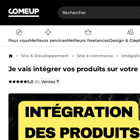
Pour vous
Meilleurs services
Meilleurs freelances
Design & Gra
Site & Développement
Site e-commerce
Intégrat
Accueil
Je vais intégrer vos produits sur votr
5,0
(6)
Ventes
7