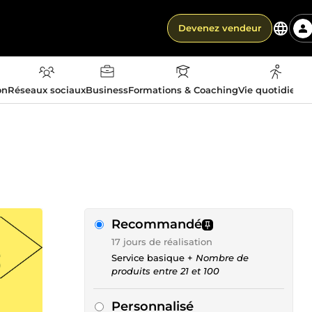
Devenez vendeur
on
Réseaux sociaux
Business
Formations & Coaching
Vie quotidienn
Recommandé
17 jours de réalisation
Service basique +
Nombre de
produits entre 21 et 100
Personnalisé