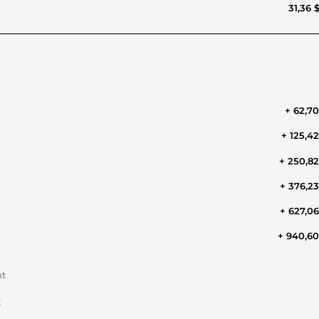
31,36 
+ 62,7
+ 125,4
+ 250,8
+ 376,2
+ 627,0
+ 940,6
nt
t