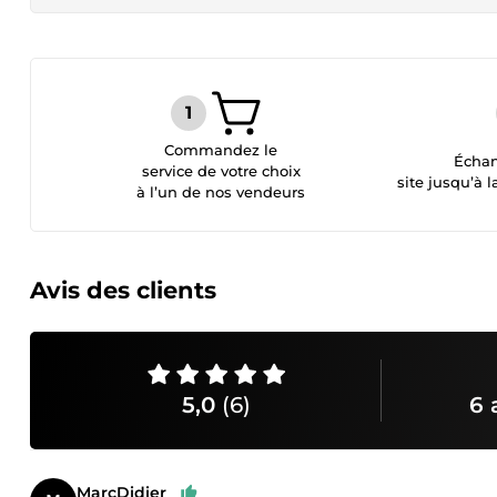
Commandez le
Échan
service de votre choix
site jusqu’à l
à l’un de nos vendeurs
Avis des clients
5,0
(6)
6 
MarcDidier