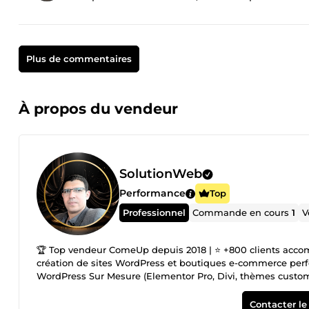
Plus de commentaires
À propos du vendeur
SolutionWeb
Performance
Top
Professionnel
Commande en cours
1
V
🏆 Top vendeur ComeUp depuis 2018 | ⭐ +800 clients accompagnés | ⏳ +15 ans d'expérience en développement web 🚀 Expert en
création de sites WordPress et boutiques e-commerce performantes. 🔧 Mes domaines d'expertise Cré
WordPress Sur Mesure (Elementor Pro, Divi, thèmes cust
Performantes (WooCommerce, PrestaShop, Shopify) Opti
Sites web 🏗️ Portfolio - mes réalisations Sites vitrines et boutiques en ligne élégants : 🌐 https://illith.com 🌐 https://neo-group.be
Contacter le