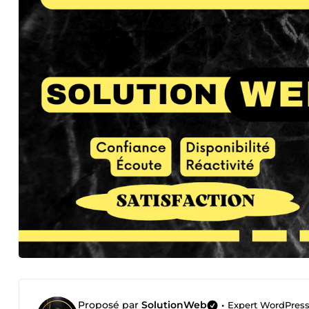
Proposé par
SolutionWeb
•
Expert WordPress 