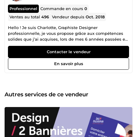
Professionnel
Commande en cours
0
Ventes au total
496
Vendeur depuis
Oct. 2018
Hello ! Je suis Charlotte, Graphiste Designer
professionnelle, je vous propose grâce aux compétences
solides que j’ai acquises, lors de mes 6 années passées en
agence et depuis 4 ans en freelance, de vous aider dans
vos projets de communication afin de créer un design
Contacter le vendeur
attractifs et percutants qui saura séduire vos prospects.
Vous souhaitez, me soumettre votre projet ? N’hésitez
En savoir plus
plus, je serais ravie de répondre à vos besoins et de vous
aider à atteindre vos objectifs !
Autres services de ce vendeur