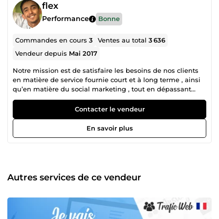
flex
Performance
Bonne
Commandes en cours
3
Ventes au total
3 636
Vendeur depuis
Mai 2017
Notre mission est de satisfaire les besoins de nos clients
en matière de service fournie court et à long terme , ainsi
qu’en matière du social marketing , tout en dépassant
leurs attentes de service, de qualité et de valeur. Nous
nous efforçons de gagner la fidélité à long terme de nos
Contacter le vendeur
clients en essayant de dépasser nos engagements, ainsi
qu’en étant justes et honnêtes, sans ménager nos efforts
En savoir plus
pour offrir un service personnalisé exceptionnel assurant
aux clients une satisfaction totale.si vous avez des
questions ou des points a aborder n’hésitez sur tous pas a
nous contacter , nous sommes a votre entière disposition
et votre satisfaction est notre objectif Nous mettons à
Autres services de ce vendeur
disposition nos connaissances et compétences techniques
pour vous aider dans le développement de vos projets
avec : ==&gt;&gt; 348commandes traitées et réussites
==&gt;&gt;228commentaires positif ==&gt;&gt;100% respect
des délais