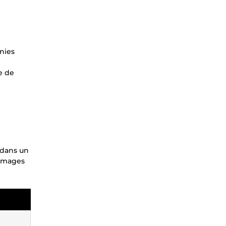
rnies
e de
 dans un
 images