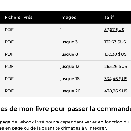
Fichers livrés
Images
Tarif
PDF
1
57,67 $US
PDF
jusque 3
132,63 $US
PDF
jusque 8
190,30 $US
PDF
jusque 12
265,26 $US
PDF
jusque 16
334,46 $US
PDF
jusque 20
438,26 $US
s de mon livre pour passer la command
page de l'ebook livré pourra cependant varier en fonction du
e en page ou de la quantité d'images à y intégrer.