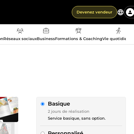
Devenez vendeur
on
Réseaux sociaux
Business
Formations & Coaching
Vie quotidienn
Basique
2 jours de réalisation
Service basique, sans option.
Personnalisé