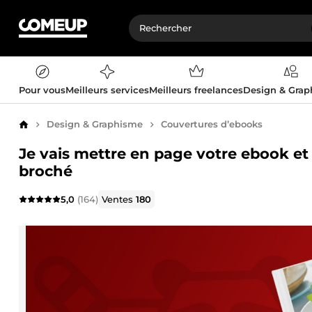
Pour vous
Meilleurs services
Meilleurs freelances
Design & Gra
Design & Graphisme
Couvertures d’ebooks
Accueil
Je vais mettre en page votre ebook e
broché
5,0
(164)
Ventes
180