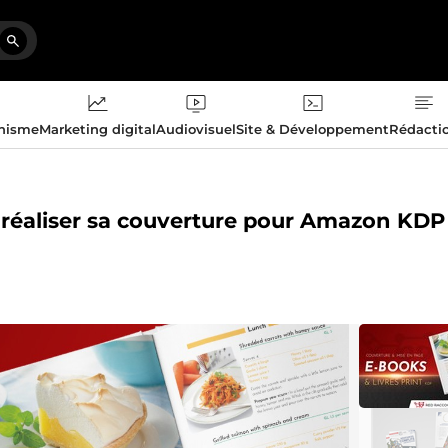
phisme
Marketing digital
Audiovisuel
Site & Développement
Rédacti
t réaliser sa couverture pour Amazon KDP