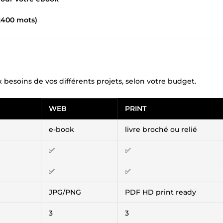
2400 mots)
 besoins de vos différents projets, selon votre budget.
WEB
PRINT
e-book
livre broché ou relié
✅
✅
✅
✅
JPG/PNG
PDF HD print ready
3
3