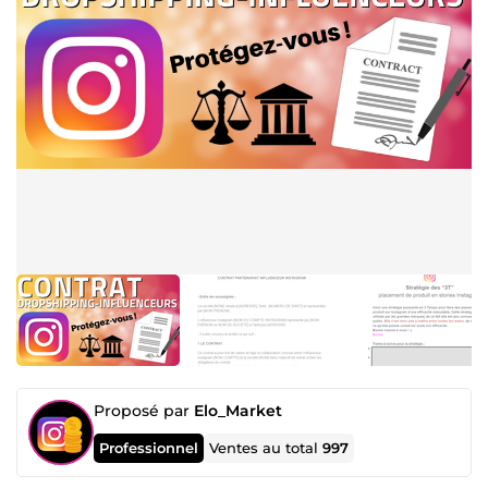
Proposé par
Elo_Market
Professionnel
Ventes au total
997