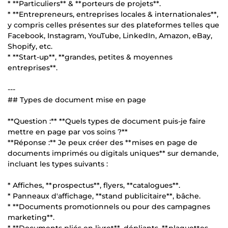
* **Particuliers** & **porteurs de projets**.
* **Entrepreneurs, entreprises locales & internationales**,
y compris celles présentes sur des plateformes telles que
Facebook, Instagram, YouTube, LinkedIn, Amazon, eBay,
Shopify, etc.
* **Start-up**, **grandes, petites & moyennes
entreprises**.
---
## Types de document mise en page
**Question :** **Quels types de document puis-je faire
mettre en page par vos soins ?**
**Réponse :** Je peux créer des **mises en page de
documents imprimés ou digitals uniques** sur demande,
incluant les types suivants :
* Affiches, **prospectus**, flyers, **catalogues**.
* Panneaux d'affichage, **stand publicitaire**, bâche.
* **Documents promotionnels ou pour des campagnes
marketing**.
* **Documents pliés en livret**, dépliants, **plaquettes