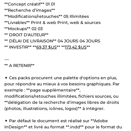
**Concept créatif** 01 01
**Recherche d’images**
**Modifications/retouches** 05 Illimitées
**Livrables** Print & web Print, web & sources
**Mockups** 02 03
** DROIT D'AUTEUR**
** DÉLAI DE LIVRAISON** 04 JOURS 04 JOURS
** INVESTIR** **
69,37 $US
** **
173,42 $US
**
---
** A RETENIR**
✦ Ces packs procurent une palette d'options en plus,
pour répondre au mieux à vos besoins graphiques. Par
exemple : **page supplémentaire**,
modifications/retouches illimitées, fichiers sources, ou
**délégation de la recherche d'images libres de droits
(photos, illustrations, icônes, logos)** à intégrer.
✦ Par défaut le document est réalisé sur **Adobe
InDesign** et livré au format **.indd** pour le format du