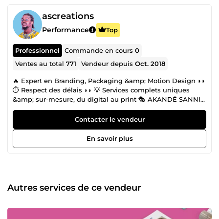
ascreations
Performance
Top
Professionnel
Commande en cours
0
Ventes au total
771
Vendeur depuis
Oct. 2018
🔥 Expert en Branding, Packaging &amp; Motion Design ◗◗
⏱ Respect des délais ◗◗ 💡 Services complets uniques
&amp; sur-mesure, du digital au print 🎭 AKANDÉ SANNI
Graphiste sénior &amp; formateur à l’Africa Design School
(Bénin) +15 ans d’expérience à transformer votre identité
Contacter le vendeur
visuelle avec des designs élégants, minimalistes et
dynamiques, pensés pour booster votre image de marque
En savoir plus
en avantage commercial et stratégique. Oubliez les
templates impersonnels et la sous-traitance anonyme :
bénéficiez d’une approche ultra-personnalisée, agile et
collaborative en branding, packaging et motion design. 💥
POURQUOI CHOISIR MES SERVICES Rapidité et flexibilité,
Autres services de ce vendeur
avec des designs modernes adaptés à vos supports. Avec
agilité et innovation, je couvre du print au **digital **: logos
mémorables, packaging accrocheurs, brochures