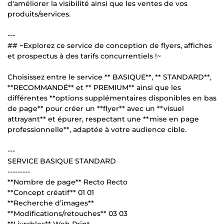
d'améliorer la visibilité ainsi que les ventes de vos
produits/services.
---
## ~Explorez ce service de conception de flyers, affiches
et prospectus à des tarifs concurrentiels !~
Choisissez entre le service ** BASIQUE**, ** STANDARD**,
**RECOMMANDÉ** et ** PREMIUM** ainsi que les
différentes **options supplémentaires disponibles en bas
de page** pour créer un **flyer** avec un **visuel
attrayant** et épurer, respectant une **mise en page
professionnelle**, adaptée à votre audience cible.
---
SERVICE BASIQUE STANDARD
---------
**Nombre de page** Recto Recto
**Concept créatif** 01 01
**Recherche d’images**
**Modifications/retouches** 03 03
**Livrables** Web Print