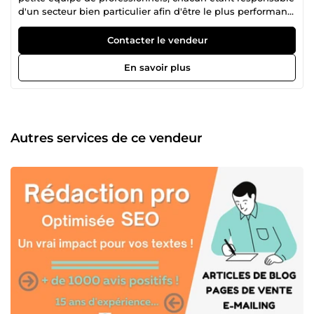
d'un secteur bien particulier afin d'être le plus performant
possible. Pour ma part, je suis rédacteur web
professionnel depuis plus de 12 ans et consultant en
Contacter le vendeur
stratégies numériques. Un drh, un coach professionnel, un
concepteur de sites web et une assistante administrative
En savoir plus
m'ont rejoint afin de vous proposer un ensemble de
services très efficaces. Je mets un point d’honneur à vous
satisfaire ! Pour cela, je ne valide la commande qu’après
avoir obtenu votre accord sur la bonne prise en compte du
travail à faire. Engagés et méticuleux, mon équipe et moi-
Autres services de ce vendeur
même ne faisons que du sur-mesure ! Vous avez besoin
de fiches-produits, d'un e-book, d' une page de blog ou
être aidé(e) pour développer votre entreprise ou être mieux
vous-même ? Contactez-moi et nous trouverons une
solution pour répondre efficacement à votre demande !