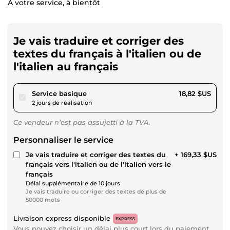
À votre service, à bientôt
Je vais traduire et corriger des
textes du français à l'italien ou de
l'italien au français
pour 17,34 $US
Service basique
18,82 $US
2 jours de réalisation
Ce vendeur n’est pas assujetti à la TVA.
Personnaliser le service
Je vais traduire et corriger des textes du
+ 169,33 $US
français vers l'italien ou de l'italien vers le
français
Délai supplémentaire de 10 jours
Je vais traduire ou corriger des textes de plus de
50000 mots
Livraison express disponible
EXPRESS
Vous pouvez choisir un délai plus court lors du paiement