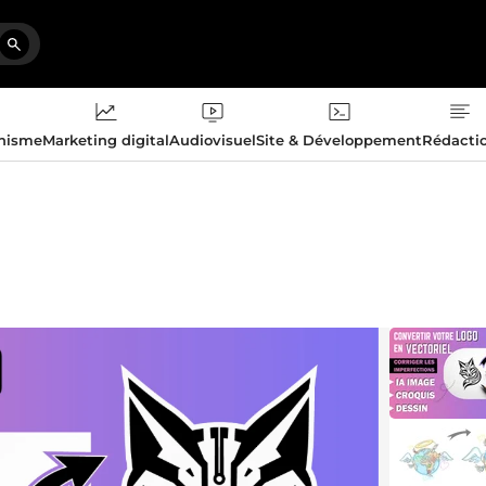
phisme
Marketing digital
Audiovisuel
Site & Développement
Rédacti