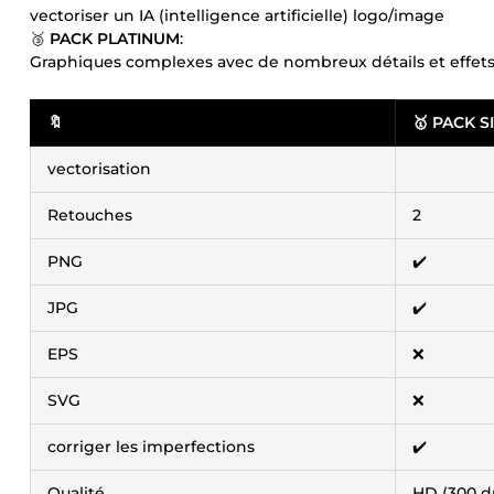
vectoriser un IA (intelligence artificielle) logo/image
🥉
PACK PLATINUM
:
Graphiques complexes avec de nombreux détails et effets
🔖
🥇 PACK S
vectorisation
Retouches
2
PNG
✔️
JPG
✔️
EPS
❌
SVG
❌
corriger les imperfections
✔️
Qualité
HD (300 d