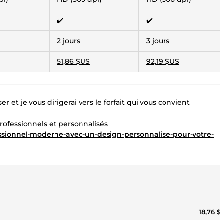
✔️
✔️
2 jours
3 jours
51,86 $US
92,19 $US
 et je vous dirigerai vers le forfait qui vous convient
rofessionnels et personnalisés
essionnel-moderne-avec-un-design-personnalise-pour-votre-
18,76 