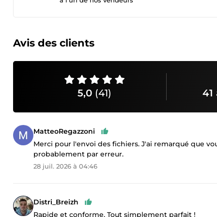
à l’un de nos vendeurs
Avis des clients
5,0
(41)
41 
MatteoRegazzoni
Merci pour l'envoi des fichiers. J'ai remarqué que v
probablement par erreur.
28 juil. 2026 à 04:46
Distri_Breizh
Rapide et conforme. Tout simplement parfait !