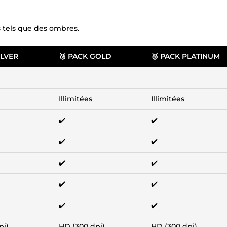
 tels que des ombres.
ILVER
🥈 PACK GOLD
🥉 PACK PLATINUM
Illimitées
Illimitées
✔️
✔️
✔️
✔️
✔️
✔️
✔️
✔️
✔️
✔️
pi)
HD (300 dpi)
HD (300 dpi)