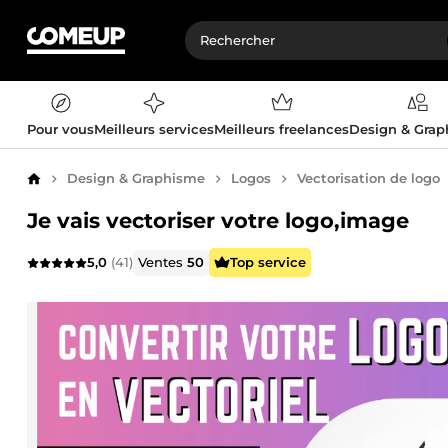
Pour vous
Meilleurs services
Meilleurs freelances
Design & Gra
Design & Graphisme
Logos
Vectorisation de logo
Accueil
Je vais vectoriser votre logo,image
5,0
(41)
Ventes
50
Top service