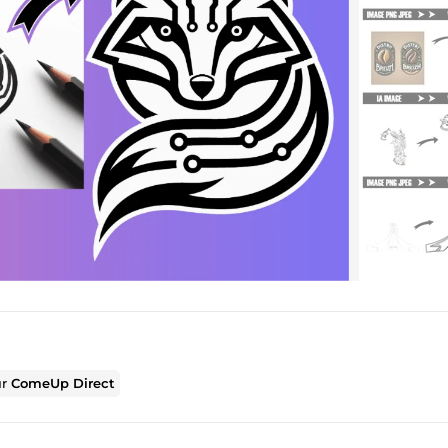
ur
ComeUp Direct