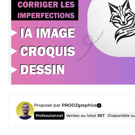
Proposé par
PRODZgraphics
Professionnel
Ventes au total
957
Disponible s