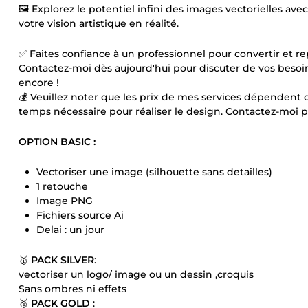
🖼️ Explorez le potentiel infini des images vectorielles a
votre vision artistique en réalité.
✅ Faites confiance à un professionnel pour convertir et re
Contactez-moi dès aujourd'hui pour discuter de vos besoins 
encore !
💰 Veuillez noter que les prix de mes services dépendent d
temps nécessaire pour réaliser le design. Contactez-moi p
OPTION BASIC :
Vectoriser une image (silhouette sans detailles)
1 retouche
Image PNG
Fichiers source Ai
Delai : un jour
🥇
PACK SILVER
:
vectoriser un logo/ image ou un dessin ,croquis
Sans ombres ni effets
🥈
PACK GOLD
: