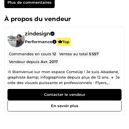
Plus de commentaires
À propos du vendeur
zindesign
Performance
Top
Commandes en cours
12
Ventes au total
5 557
Vendeur depuis
Avr. 2017
🎨 Bienvenue sur mon espace ComeUp ! Je suis Abadane,
graphiste &amp; infographiste depuis plus de 12 ans. 🔹 Je
crée des visuels puissants et professionnels : Flyers,
affiches, miniatures YouTube, bannières, cartes de visite,
visuels Instagram, et bien plus. 🔹 Ma priorité : livrer un
Contacter le vendeur
rendu pro, rapide et conforme à 100 % à vos attentes. ➕
Plus de 4200 clients satisfaits me font confiance sur
En savoir plus
ComeUp. 📩 N’hésitez pas à me contacter avant la
commande si vous avez un projet particulier — je vous
aiderai à trouver la meilleure solution graphique, quel que
soit le support. À très bientôt !