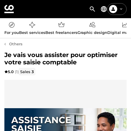
For you
Best services
Best freelancers
Graphic design
Digital mar
Others
Je vais vous assister pour optimiser
votre saisie comptable
5.0
(1)
Sales
3