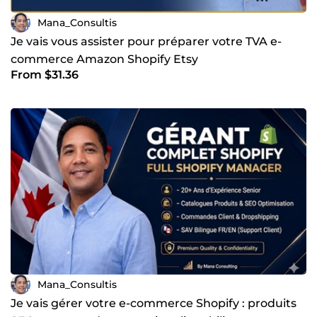
📩 Contactez-moi dès aujourd’hui par message privé pour
Mana_Consultis
discuter de vos besoins et définir votre accompagnement
sur-mesure !
Je vais vous assister pour préparer votre TVA e-
commerce Amazon Shopify Etsy
From $31.36
Mana_Consultis
Je vais gérer votre e-commerce Shopify : produits