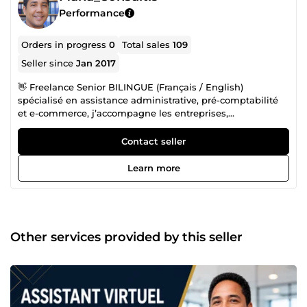
Performance
Orders in progress
0
Total sales
109
Seller since
Jan 2017
👋 Freelance Senior BILINGUE (Français / English)
spécialisé en assistance administrative, pré-comptabilité
et e-commerce, j’accompagne les entreprises,
entrepreneurs et e-commerçants dans le pilotage
quotidien de leurs opérations internationales. 🚀 Avec plus
Contact seller
de 20 ans d’expérience administrative et financière, ainsi
que 9 ans de présence en tant que prestataire de
Learn more
confiance sur cette plateforme (90+ avis 100% positifs),
j’apporte des solutions fiables, rigoureuses et parfaitement
fluides dans les deux langues. 🌍 Habitué à collaborer avec
des structures francophones et anglophones (Europe,
Canada, USA, UK), je propose un accompagnement
Other services provided by this seller
professionnel, sans aucune barrière linguistique, et orienté
résultats. 📊 1. Support administratif &amp; pré-
comptabilité bilingue 📝 Saisie administrative, traitement
et tri de vos pièces justificatives et factures (en français et
en anglais) 🔍 Pointage de gestion, suivi de trésorerie et