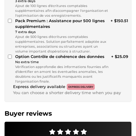
3 extra days
Ajout de 100 lignes d'écritures comptables
supplémentaires afin d'accompagner l'organisation et
l'optimisation de vos enregistrements.
Pack Premium : Assistance pour 500 lignes
+ $150.51
supplémentaires
7 extra days
Ajout de 500 lignes d'écritures comptables
supplémentaires. Solution parfaitement adaptée aux
entreprises, associations ou structures ayant un
volume important d'opérations à structurer.
Option Contrôle de cohérence des données
+ $25.09
No extra time
Vérification approfondie des informations fournies afin
d'identifier en amont les éventuelles anomalies, les
doublons ou les justificatifs manquants avant
l'organisation finale.
Express delivery available
EXPRESS DELIVERY
You can choose a shorter delivery time when you pay
Buyer reviews