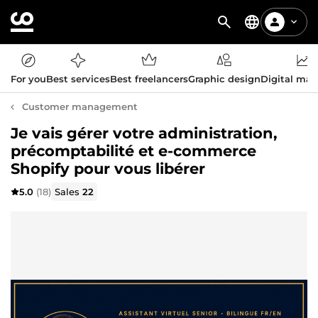
For you
Best services
Best freelancers
Graphic design
Digital mar
Customer management
Je vais gérer votre administration,
précomptabilité et e-commerce
Shopify pour vous libérer
5.0
(18)
Sales
22