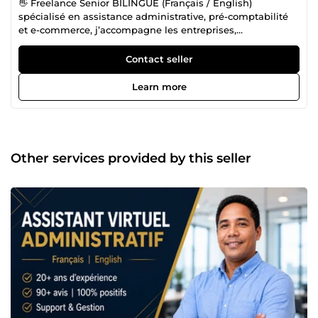
👋 Freelance Senior BILINGUE (Français / English)
spécialisé en assistance administrative, pré-comptabilité
et e-commerce, j’accompagne les entreprises,
entrepreneurs et e-commerçants dans le pilotage
quotidien de leurs opérations internationales. 🚀 Avec plus
Contact seller
de 20 ans d’expérience administrative et financière, ainsi
que 9 ans de présence en tant que prestataire de
Learn more
confiance sur cette plateforme (90+ avis 100% positifs),
j’apporte des solutions fiables, rigoureuses et parfaitement
fluides dans les deux langues. 🌍 Habitué à collaborer avec
des structures francophones et anglophones (Europe,
Canada, USA, UK), je propose un accompagnement
Other services provided by this seller
professionnel, sans aucune barrière linguistique, et orienté
résultats. 📊 1. Support administratif &amp; pré-
comptabilité bilingue 📝 Saisie administrative, traitement
et tri de vos pièces justificatives et factures (en français et
en anglais) 🔍 Pointage de gestion, suivi de trésorerie et
rapprochements administratifs de vos relevés bancaires 📂
Organisation, structuration et préparation de vos
documents pour votre cabinet comptable 📞 Suivi des
comptes clients/fournisseurs et relances administratives
internationales des factures impayées 🎯 Objectif : Une
gestion claire, des outils à jour et une sérénité totale pour
votre structure, peu importe la langue de vos documents.