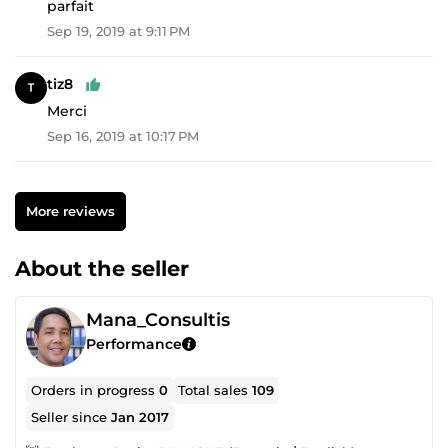
parfait
Sep 19, 2019 at 9:11 PM
tiz8
Merci
Sep 16, 2019 at 10:17 PM
More reviews
About the seller
Mana_Consultis
Performance
Orders in progress
0
Total sales
109
Seller since
Jan 2017