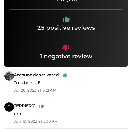
25 positive reviews
1 negative review
Account deactivated
Très bon taf!
Jul 28, 2023 at 8:21 AM
TERRIER01
top
Jun 19, 2023 at 5:30 PM