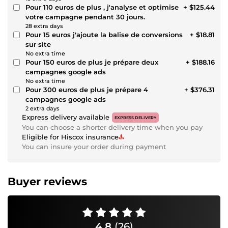
Pour 110 euros de plus , j'analyse et optimise
+ $125.44
votre campagne pendant 30 jours.
28 extra days
Pour 15 euros j'ajoute la balise de conversions
+ $18.81
sur site
No extra time
Pour 150 euros de plus je prépare deux
+ $188.16
campagnes google ads
No extra time
Pour 300 euros de plus je prépare 4
+ $376.31
campagnes google ads
2 extra days
Express delivery available
EXPRESS DELIVERY
You can choose a shorter delivery time when you pay
Eligible for Hiscox insurance
You can insure your order during payment
Buyer reviews
4.8
(26)