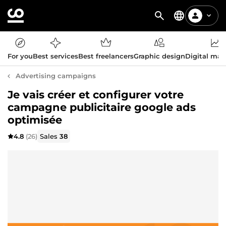
For you
Best services
Best freelancers
Graphic design
Digital mar
Advertising campaigns
Je vais créer et configurer votre
campagne publicitaire google ads
optimisée
4.8
(26)
Sales
38