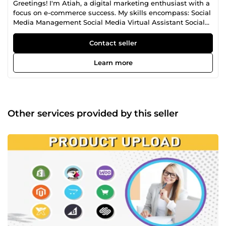
Greetings! I'm Atiah, a digital marketing enthusiast with a
focus on e-commerce success. My skills encompass: Social
Media Management Social Media Virtual Assistant Social
Media Marketing Shopify Development Shopify Virtual
Assistant WordPress Development WordPress Virtual
Contact seller
Assistant Ecommerce Optimization Ecommerce Virtual
Assistant Social Media Design Social Media Content I've
Learn more
successfully helped businesses like yours build and
strengthen their online presence. Let's work together to
take your digital strategy to new heights and achieve
measurable results...
Other services provided by this seller