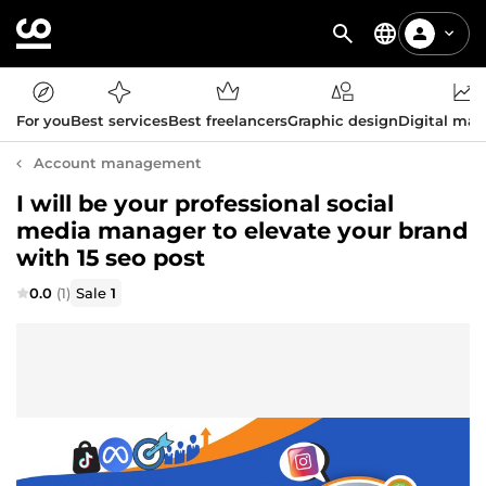
For you
Best services
Best freelancers
Graphic design
Digital mar
Account management
I will be your professional social
media manager to elevate your brand
with 15 seo post
0.0
(1)
Sale
1