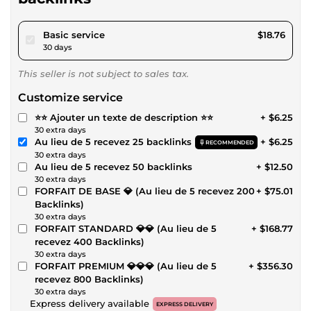
pour $17.28
Basic service
$18.76
30 days
This seller is not subject to sales tax.
Customize service
⭐⭐ Ajouter un texte de description ⭐⭐
+ $6.25
30 extra days
Au lieu de 5 recevez 25 backlinks
+ $6.25
RECOMMENDED
30 extra days
Au lieu de 5 recevez 50 backlinks
+ $12.50
30 extra days
FORFAIT DE BASE 💎 (Au lieu de 5 recevez 200
+ $75.01
Backlinks)
30 extra days
FORFAIT STANDARD 💎💎 (Au lieu de 5
+ $168.77
recevez 400 Backlinks)
30 extra days
FORFAIT PREMIUM 💎💎💎 (Au lieu de 5
+ $356.30
recevez 800 Backlinks)
30 extra days
Express delivery available
EXPRESS DELIVERY