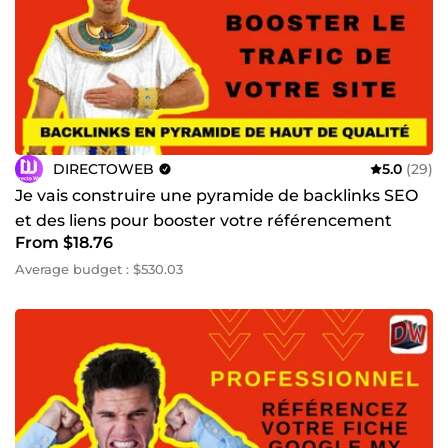
stratégie SEO + Backlinks sur mesure, adaptée à votre
secteur, avec des résultats visibles dès les premières
semaines. Cliquez sur “Commander” votre croissance
commence aujourd’hui.
DIRECTOWEB
5.0
(29)
Je vais construire une pyramide de backlinks SEO
et des liens pour booster votre référencement
From $18.76
Google
Average budget : $530.03