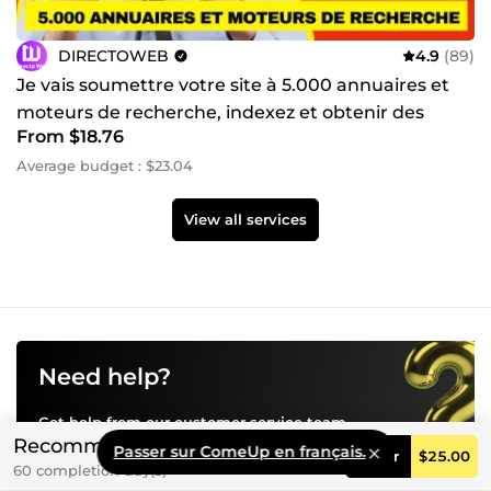
DIRECTOWEB
4.9
(89)
Je vais soumettre votre site à 5.000 annuaires et
moteurs de recherche, indexez et obtenir des
From $18.76
backlinks
Average budget : $23.04
View all services
Need help?
Get help from our customer service team
Recommended
through our
help center
Passer sur ComeUp en français.
Order
$25.00
60 completion day(s)
Partners