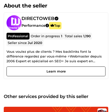
About the seller
DIRECTOWEB
Performance
Top
Professional
Order in progress
1
Total sales
1,190
Seller since
Jul 2020
Vous voulez plus de clients ? Mes backlinks font la
différence regardez par vous‑même ⭐Webmaster depuis
2006 Expert et spécialisé en SEO⭐ Je suis expert en
référencement naturel (SEO) et spécialiste du netlinking,
avec une maîtrise complète de la création de backlinks, de
Learn more
l’optimisation de l’autorité de domaine, et de la visibilité
sur tous les réseaux sociaux. Depuis 2006, j’accompagne
des entreprises, indépendants et e‑commerces dans
l’augmentation de leur trafic organique, de leur
positionnement Google, et de leur réputation digitale. 🔥
Other services provided by this seller
Ce que je fais mieux que personne Création de backlinks
puissants et contextualisés (Analyse backlinks, création
backlinks, monitoring backlinks, stratégie backlinks)