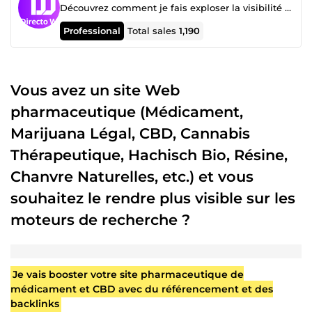
Découvrez comment je fais exploser la visibilité de mes clients 👇 cliquez pour voir 👇
Professional
Total sales
1,190
Vous avez un site Web
pharmaceutique (Médicament,
Marijuana Légal, CBD, Cannabis
Thérapeutique, Hachisch Bio, Résine,
Chanvre Naturelles, etc.) et vous
souhaitez le rendre plus visible sur les
moteurs de recherche ?
Je vais booster votre site pharmaceutique de
médicament et CBD avec du référencement et des
backlinks