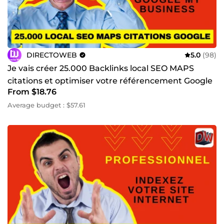
DIRECTOWEB
5.0
(98)
Je vais créer 25.000 Backlinks local SEO MAPS
citations et optimiser votre référencement Google
From $18.76
My Business
Average budget : $57.61