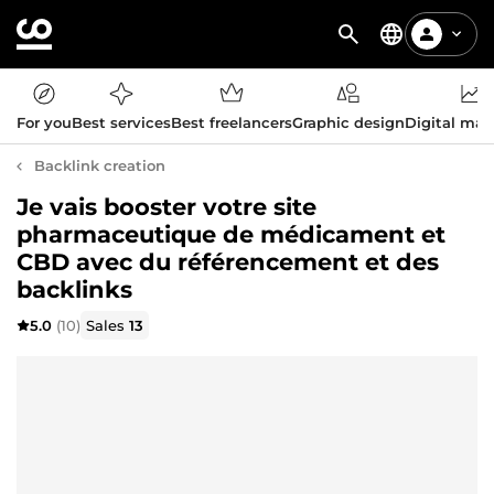
For you
Best services
Best freelancers
Graphic design
Digital mar
Backlink creation
Je vais booster votre site
pharmaceutique de médicament et
CBD avec du référencement et des
backlinks
5.0
(10)
Sales
13