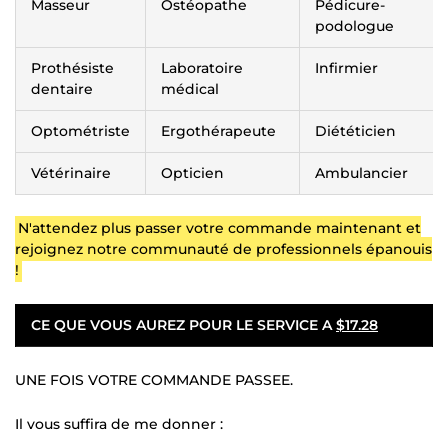
Masseur
Ostéopathe
Pédicure-
podologue
Prothésiste
Laboratoire
Infirmier
dentaire
médical
Optométriste
Ergothérapeute
Diététicien
Vétérinaire
Opticien
Ambulancier
N'attendez plus passer votre commande maintenant et
rejoignez notre communauté de professionnels épanouis
!
CE QUE VOUS AUREZ POUR LE SERVICE A
$17.28
UNE FOIS VOTRE COMMANDE PASSEE.
Il vous suffira de me donner :