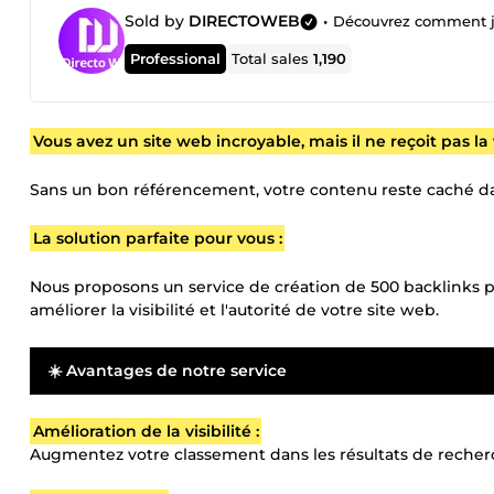
Sold by
DIRECTOWEB
•
Découvrez comment je f
Professional
Total sales
1,190
Vous avez un site web incroyable, mais il ne reçoit pas la vi
Sans un bon référencement, votre contenu reste caché dans
La solution parfaite pour vous :
Nous proposons un service de création de 500 backlinks
améliorer la visibilité et l'autorité de votre site web.
☀️ Avantages de notre service
Amélioration de la visibilité :
Augmentez votre classement dans les résultats de recherc