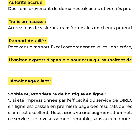
Autorité accrue :
Des liens provenant de domaines .uk actifs et vérifiés pour 
Trafic en hausse :
Attirez plus de visiteurs, transformez-les en clients poten
Rapport détaillé :
Recevez un rapport Excel comprenant tous les liens créés, 
Livraison express disponible pour ceux qui souhaitent des
Témoignage client :
Sophie M., Propriétaire de boutique en ligne
:
"J'ai été impressionnée par l'efficacité du service de D
en ligne est passée en première page des résultats de rech
client est excellent. Nous avons vu une augmentation no
ce service. Un investissement rentable, sans aucun doute !