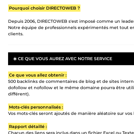
Pourquoi choisir DIRECTOWEB ?
Depuis 2006, DIRECTOWEB s'est imposé comme un leader
Notre équipe de professionnels expérimentés met tout en 
clients.
☀️ CE QUE VOUS AUREZ AVEC NOTRE SERVICE
Ce que vous allez obtenir :
500 backlinks de commentaires de blog et de sites internet
dofollow et nofollow et le même domaine pourra être utili
différent).
Mots-clés personnalisés :
Vos mots-clés seront ajoutés de manière aléatoire sur vo
Rapport détaillé :
Chacun des liens sera inclus dans un fichier Excel ou Texte