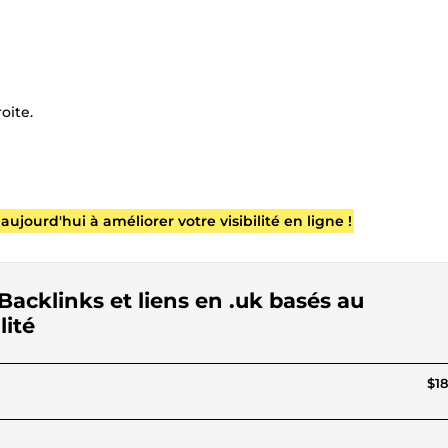
oite.
urd'hui à améliorer votre visibilité en ligne !
Backlinks et liens en .uk basés au
ité
$18