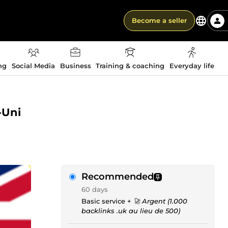
Become a seller
ng
Social Media
Business
Training & coaching
Everyday life
-Uni
Recommended
60 days
Basic service +
🚀 Argent (1.000
backlinks .uk au lieu de 500)