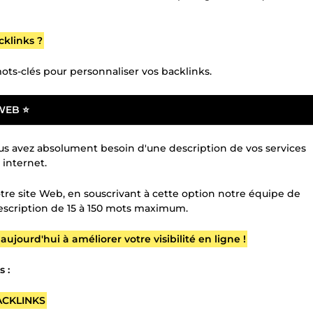
cklinks ?
ots-clés pour personnaliser vos backlinks.
WEB ⭐
ous avez absolument besoin d'une description de vos services
 internet.
otre site Web, en souscrivant à cette option notre équipe de
escription de 15 à 150 mots maximum.
urd'hui à améliorer votre visibilité en ligne !
 :
ACKLINKS