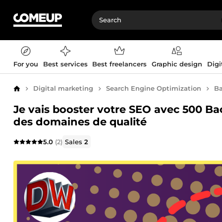
For you
Best services
Best freelancers
Graphic design
Digi
Digital marketing
Search Engine Optimization
Ba
Home
Je vais booster votre SEO avec 500 Ba
des domaines de qualité
5.0
(2)
Sales
2