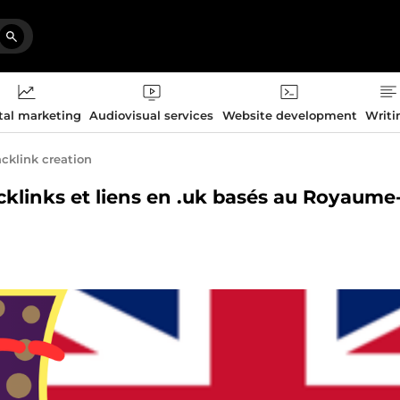
tal marketing
Audiovisual services
Website development
Writi
cklink creation
cklinks et liens en .uk basés au Royaume