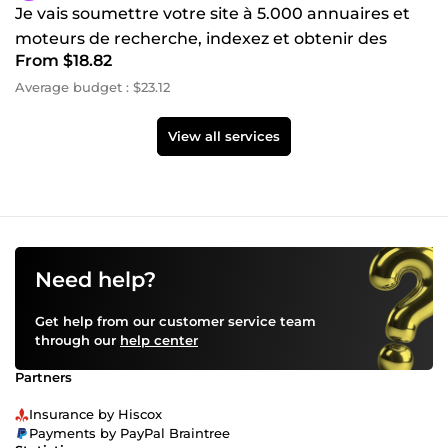
Je vais soumettre votre site à 5.000 annuaires et
moteurs de recherche, indexez et obtenir des
From $18.82
backlinks
Average budget : $23.12
View all services
Need help?
Get help from our customer service team
through our
help center
Partners
Insurance by Hiscox
Payments by PayPal Braintree