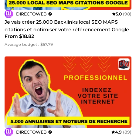
DIRECTOWEB
5.0
(98)
Je vais créer 25.000 Backlinks local SEO MAPS
citations et optimiser votre référencement Google
From $18.82
My Business
Average budget : $57.79
DIRECTOWEB
4.9
(89)