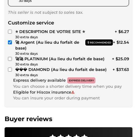
30 days
This seller is not subject to sales tax.
Customize service
⭐ DESCRIPTION DE VOTRE SITE ⭐
+ $6.27
30 extra days
🚀 Argent (Au lieu du forfait de
+ $12.54
RECOMMENDED
base)
30 extra days
🚀🚀 PLATINIUM (Au lieu du forfait de base)
+ $25.09
30 extra days
💎💎💎 DIAMOND (Au lieu du forfait de base)
+ $37.63
30 extra days
Express delivery available
EXPRESS DELIVERY
You can choose a shorter delivery time when you pay
Eligible for Hiscox insurance
You can insure your order during payment
Buyer reviews