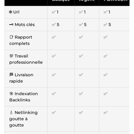
🌐 Url
✅ 1
✅ 1
✅ 1
🗝️ Mots clés
✅ 5
✅ 5
✅ 5
📑 Rapport
✅
✅
✅
complets
💯 Travail
✅
✅
✅
professionnelle
🏁 Livraison
✅
✅
✅
rapide
🎯 Indexation
✅
✅
✅
Backlinks
💧 Netlinking
✅
✅
✅
goutte à
goutte