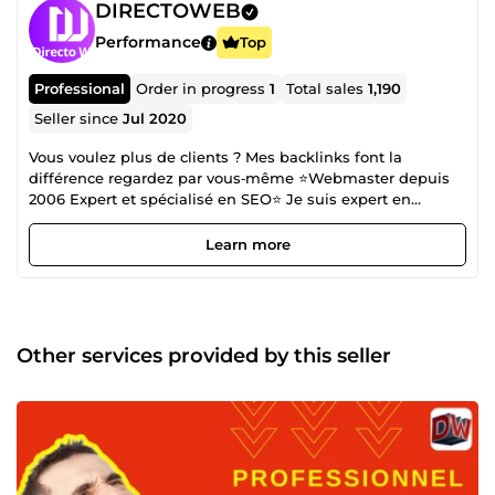
DIRECTOWEB
Performance
Top
Professional
Order in progress
1
Total sales
1,190
Seller since
Jul 2020
Vous voulez plus de clients ? Mes backlinks font la
différence regardez par vous‑même ⭐Webmaster depuis
2006 Expert et spécialisé en SEO⭐ Je suis expert en
référencement naturel (SEO) et spécialiste du netlinking,
avec une maîtrise complète de la création de backlinks, de
Learn more
l’optimisation de l’autorité de domaine, et de la visibilité
sur tous les réseaux sociaux. Depuis 2006, j’accompagne
des entreprises, indépendants et e‑commerces dans
l’augmentation de leur trafic organique, de leur
positionnement Google, et de leur réputation digitale. 🔥
Other services provided by this seller
Ce que je fais mieux que personne Création de backlinks
puissants et contextualisés (Analyse backlinks, création
backlinks, monitoring backlinks, stratégie backlinks)
Netlinking avancé pour booster l’autorité de domaine
(Domain authority, link building, internal linking) SEO
complet : on-page, off-page &amp; technique (SEO, SEO
on-page, SEO off-page, référencement naturel,