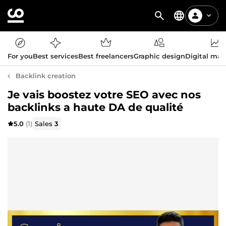
For you
Best services
Best freelancers
Graphic design
Digital mar
Backlink creation
Je vais boostez votre SEO avec nos
backlinks a haute DA de qualité
5.0
(1)
Sales
3