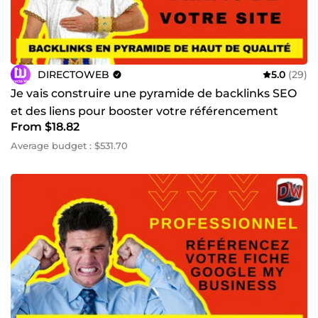
commence aujourd’hui.
DIRECTOWEB
5.0
(29)
Je vais construire une pyramide de backlinks SEO
et des liens pour booster votre référencement
From $18.82
Google
Average budget : $531.70