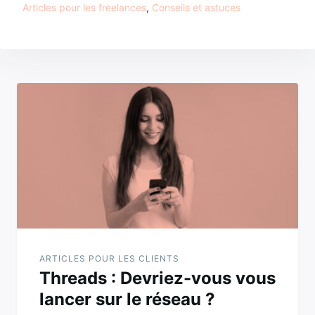
Articles pour les freelances
,
Conseils et astuces
astuces
entreprendre
gestion
Navigation
de
l’article
ARTICLES POUR LES CLIENTS
Threads : Devriez-vous vous
lancer sur le réseau ?