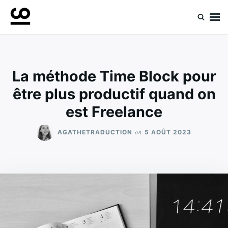
Skip
Search
to
for:
Retrouvez toute l'expertise de nos spécialistes
Experts ComeUp
content
La méthode Time Block pour
être plus productif quand on
est Freelance
on
AGATHETRADUCTION
5 AOÛT 2023