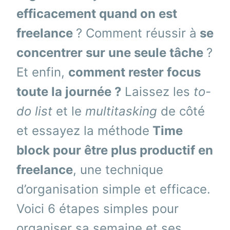
efficacement quand on est
freelance
? Comment réussir à
se
concentrer sur une seule tâ
che
?
Et enfin,
comment rester focus
toute la journé
e ?
Laissez les
to-
do list
et le
multitasking
de côté
et essayez la méthode
Time
block pour être plus productif en
freelance
, une technique
d’organisation simple et efficace.
Voici 6 étapes simples pour
organiser sa semaine et ses