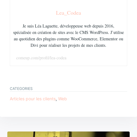
Lea_Codea
Je suis Léa Laguette, développeuse web depuis 2016,
spécialisée en création de sites avec le CMS WordPress. J’utilise
au quotidien des plugins comme WooCommerce, Elementor ou
Divi pour réaliser les projets de mes clients.
comeup.com/profil/lea-codea
CATEGORIES
TAGS
Articles pour les clients
,
Web
design
développement
web
Navigation