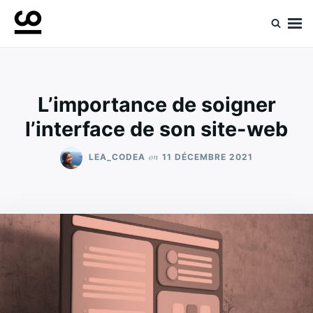
Skip
Search
to
for:
Retrouvez toute l'expertise de nos spécialistes
Experts ComeUp
content
L’importance de soigner
l’interface de son site-web
on
LEA_CODEA
11 DÉCEMBRE 2021