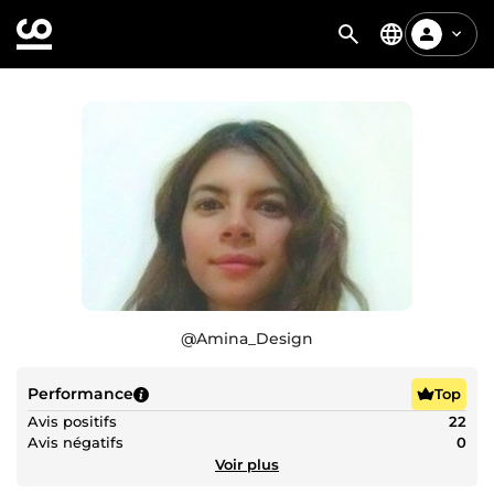
@
Amina_Design
Performance
Top
Avis positifs
22
Avis négatifs
0
Voir plus