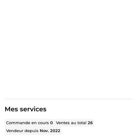
travail possible.
Aujourd'hui, je mets à votre service mes compétences sur
cette plateforme, pour vous aider à réaliser vos projets
dans les services que je vous offre.
N'hésitez pas à me contacter, si vous avez la moindre
question. Et sachez que votre satisfaction sera mon but
majeur.
Soyez les bienvenues.
Mes services
Commande en cours
0
Ventes au total
26
Vendeur depuis
Nov. 2022