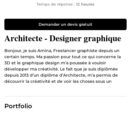
Temps de réponse :
12 heures
Demander un devis gratuit
Architecte - Designer graphique
Bonjour, je suis Amina, Freelancer graphiste depuis un
certain temps. Ma passion pour tout ce qui concerne la
3D et le graphique design m’a poussée à vouloir
développer ma créativité. Le fait que je suis diplômée
depuis 2013 d’un diplôme d’Architecte, m’a permis de
découvrir la créativité et de voir les choses sous un
différent angle. C’est pour cette raison que je suis entrain
de suivre ma passion et de la développée.
Je suis une personne très motivée ; avec des grandes
Portfolio
ambitions. Désireuse d'acquérir plus d'expérience, de
découvrir et d’expérimenter des nouveaux trucs, ma
quête a toujours été de s’auto développée. Je fais
également de mon mieux pour la meilleure qualité de