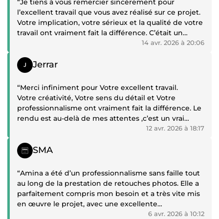
“Je tiens à vous remercier sincèrement pour
l’excellent travail que vous avez réalisé sur ce projet.
Votre implication, votre sérieux et la qualité de votre
travail ont vraiment fait la différence. C’était un
plaisir de collaborer avec vous, et j’espère qu’on aura
14 avr. 2026 à 20:06
encore l’occasion de travailler ensemble à
Témoignage positif
l’avenir.Bravo et merci encore .”
Jerrar
“Merci infiniment pour Votre excellent travail.
Votre créativité, Votre sens du détail et Votre
professionnalisme ont vraiment fait la différence. Le
rendu est au-delà de mes attentes ,c’est un vrai
plaisir de collaborer avec vous .
12 avr. 2026 à 18:17
Encore bravo et à très bientôt pour de nouveaux
Témoignage positif
projets .”
SMA
“Amina a été d’un professionnalisme sans faille tout
au long de la prestation de retouches photos. Elle a
parfaitement compris mon besoin et a très vite mis
en œuvre le projet, avec une excellente
communication. Je recommande vivement !”
6 avr. 2026 à 10:12