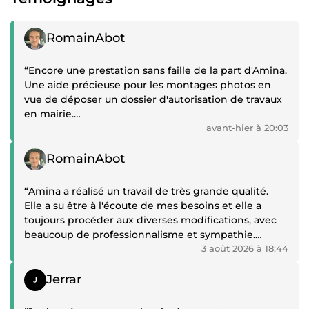
Témoignage positif
RomainAbot
“Encore une prestation sans faille de la part d'Amina.
Une aide précieuse pour les montages photos en
vue de déposer un dossier d'autorisation de travaux
en mairie.
Je recommande +++
avant-hier à 20:03
A bientôt pour de nouveaux projets.”
Témoignage positif
RomainAbot
“Amina a réalisé un travail de très grande qualité.
Elle a su être à l'écoute de mes besoins et elle a
toujours procéder aux diverses modifications, avec
beaucoup de professionnalisme et sympathie.
Je recommande ++++ Je vais d'ailleurs faire appel à
3 août 2026 à 18:44
ses services pour un nouveau projet”
Témoignage positif
Jerrar