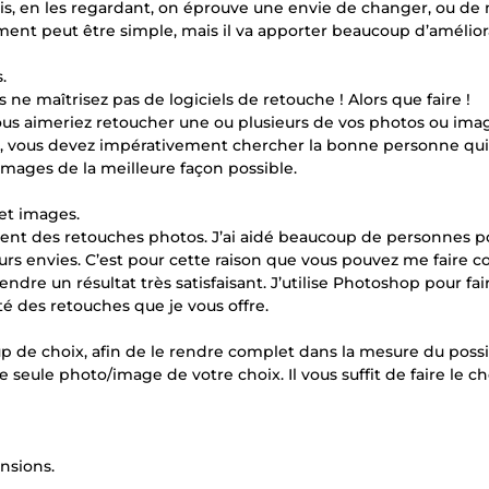
ois, en les regardant, on éprouve une envie de changer, ou de 
nt peut être simple, mais il va apporter beaucoup d’amélior
.
ne maîtrisez pas de logiciels de retouche ! Alors que faire !
 vous aimeriez retoucher une ou plusieurs de vos photos ou ima
e, vous devez impérativement chercher la bonne personne qui
images de la meilleure façon possible.
et images.
nt des retouches photos. J’ai aidé beaucoup de personnes p
urs envies. C’est pour cette raison que vous pouvez me faire c
dre un résultat très satisfaisant. J’utilise Photoshop pour fair
té des retouches que je vous offre.
oup de choix, afin de le rendre complet dans la mesure du possi
ne seule photo/image de votre choix. Il vous suffit de faire le c
nsions.