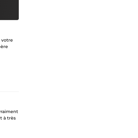
 votre
père
 vraiment
t à très