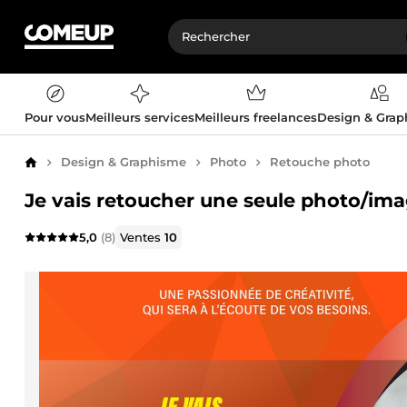
Pour vous
Meilleurs services
Meilleurs freelances
Design & Gra
Design & Graphisme
Photo
Retouche photo
Accueil
Je vais retoucher une seule photo/im
5,0
(8)
Ventes
10