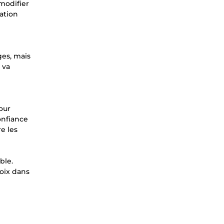
modifier
ation
ges, mais
 va
our
onfiance
e les
ble.
hoix dans