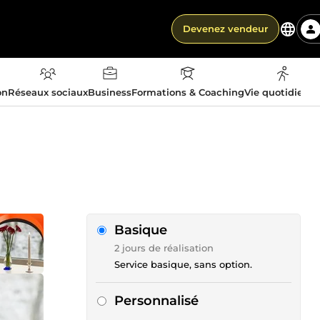
Devenez vendeur
on
Réseaux sociaux
Business
Formations & Coaching
Vie quotidienn
Basique
2 jours de réalisation
Service basique, sans option.
Personnalisé