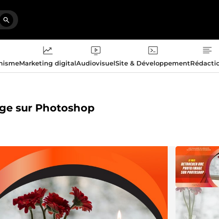
phisme
Marketing digital
Audiovisuel
Site & Développement
Rédacti
age sur Photoshop