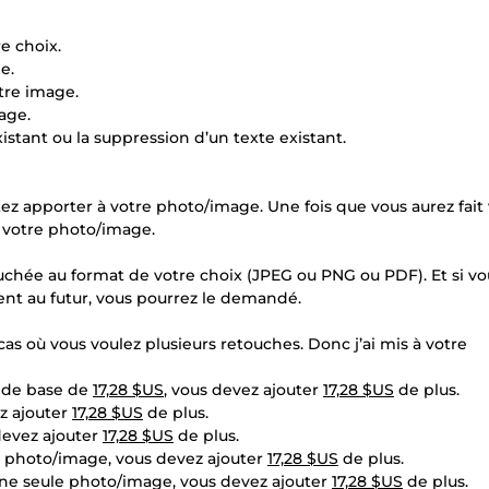
e choix.
e.
tre image.
age.
xistant ou la suppression d’un texte existant.
tez apporter à votre photo/image. Une fois que vous aurez fait
r votre photo/image.
touchée au format de votre choix (JPEG ou PNG ou PDF). Et si vo
nt au futur, vous pourrez le demandé.
cas où vous voulez plusieurs retouches. Donc j’ai mis à votre
x de base de
17,28 $US
, vous devez ajouter
17,28 $US
de plus.
z ajouter
17,28 $US
de plus.
devez ajouter
17,28 $US
de plus.
le photo/image, vous devez ajouter
17,28 $US
de plus.
ne seule photo/image, vous devez ajouter
17,28 $US
de plus.