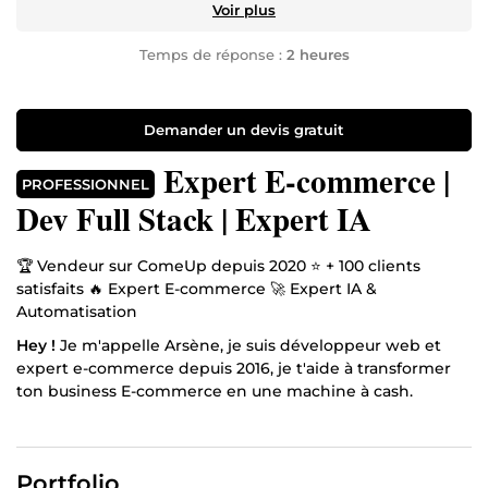
Voir plus
Temps de réponse :
2 heures
Demander un devis gratuit
Expert E-commerce |
PROFESSIONNEL
Dev Full Stack | Expert IA
🏆 Vendeur sur ComeUp depuis 2020 ⭐ + 100 clients
satisfaits 🔥 Expert E-commerce 🚀 Expert IA &
Automatisation
Hey !
Je m'appelle Arsène, je suis développeur web et
expert e-commerce depuis 2016, je t'aide à transformer
ton business E-commerce en une machine à cash.
Passion, stratégie et résultats : mon combo gagnant.
Je baigne dans cet univers depuis 10 ans déjà, et j’ai
accompagné plusieurs marques E-commerce ainsi que
Portfolio