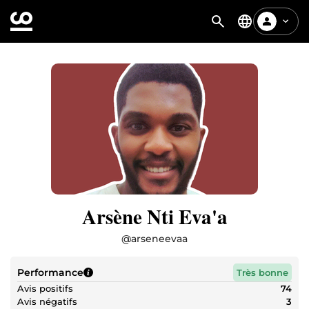
Arsène Nti Eva'a
@
arseneevaa
Performance
Très bonne
Avis positifs
74
Avis négatifs
3