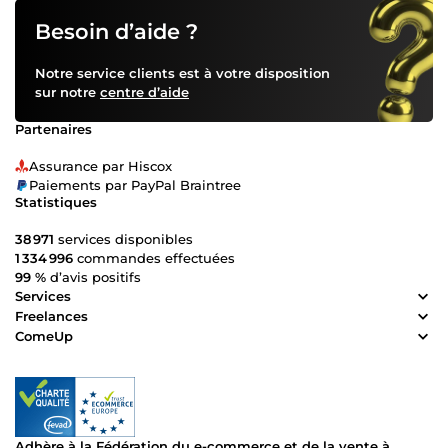
Besoin d’aide ?
Notre service clients est à votre disposition
sur notre
centre d’aide
Partenaires
Assurance par Hiscox
Paiements par PayPal Braintree
Statistiques
38 971
services disponibles
1 334 996
commandes effectuées
99 %
d’avis positifs
Services
Freelances
ComeUp
Adhère à la Fédération du e-commerce et de la vente à