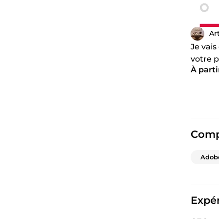
Ar
Je vais
votre p
À parti
Comp
Adob
Expér