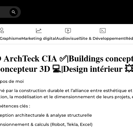
 Graphisme
Marketing digital
Audiovisuel
Site & Développement
Réd
ArchTeck CIA ✅️|Buildings concept
oncepteur 3D 💻|Design intérieur 💥
opos de moi
é par la construction durable et l’alliance entre esthétique e
on, la modélisation et le dimensionnement de leurs projets, en
étences clés :
eption architecturale & analyse structurelle
nsionnement & calculs (Robot, Tekla, Excel)