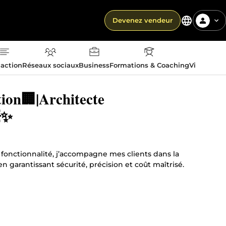
Devenez vendeur
action
Réseaux sociaux
Business
Formations & Coaching
Vie quotid
ion🏢|Architecte
✨️
t fonctionnalité, j’accompagne mes clients dans la
 garantissant sécurité, précision et coût maîtrisé.