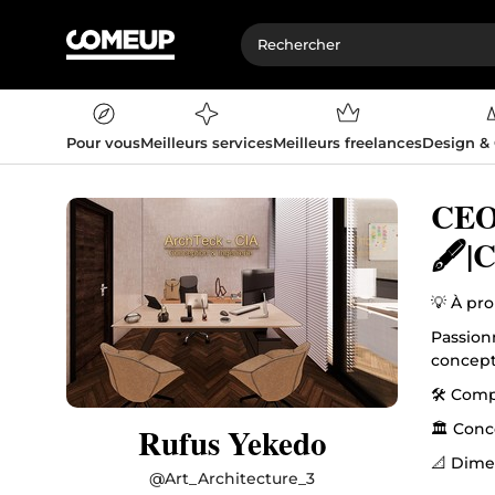
Pour vous
Meilleurs services
Meilleurs freelances
Design &
CEO 
🖋|C
💡 À pr
Passionn
concepti
🛠️ Comp
🏛️ Conc
Rufus Yekedo
📐 Dime
@
Art_Architecture_3