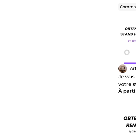
Comman
Ar
Je vais
votre s
À parti