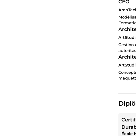
CEO
ArchTeck
Modélisa
Formation
Archite
ArtStudi
Gestion 
autorité
Archite
ArtStudi
Concepti
maquette
Diplô
Certi
Durab
Écolo