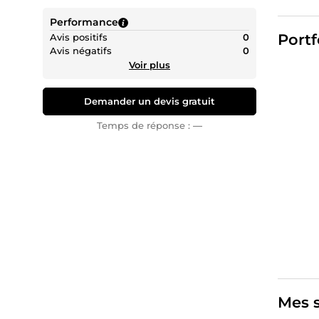
📊 Devis
Performance
🎨 Amén
Portf
Avis positifs
0
📋 Gesti
Avis négatifs
0
Voir plus
💻 Logi
🌱 Déve
Demander un devis gratuit
📌 Mon 
Temps de réponse :
—
innovat
🤝 Ouver
uniques 
Mes s