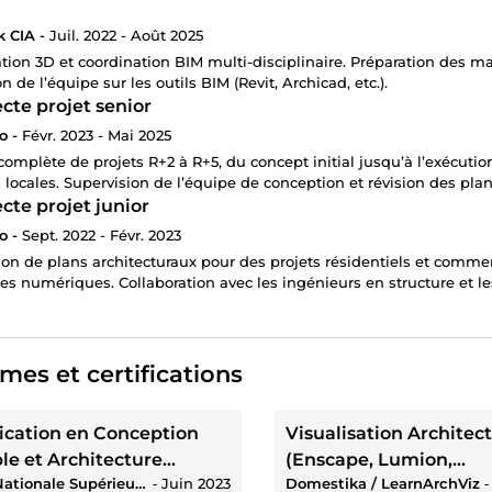
 CIA -
Juil. 2022 - Août 2025
tion 3D et coordination BIM multi-disciplinaire. Préparation des 
 de l’équipe sur les outils BIM (Revit, Archicad, etc.).
cte projet senior
o -
Févr. 2023 - Mai 2025
complète de projets R+2 à R+5, du concept initial jusqu’à l’exécution
s locales. Supervision de l’équipe de conception et révision des pla
cte projet junior
o -
Sept. 2022 - Févr. 2023
on de plans architecturaux pour des projets résidentiels et commer
s numériques. Collaboration avec les ingénieurs en structure et l
mes et certifications
fication en Conception
Visualisation Architec
le et Architecture
(Enscape, Lumion,
École Nationale Supérieure d’Architecture de Paris-La Villette (ENSAPLV)
‐
Juin 2023
Domestika / LearnArchViz
gique
Twinmotion)