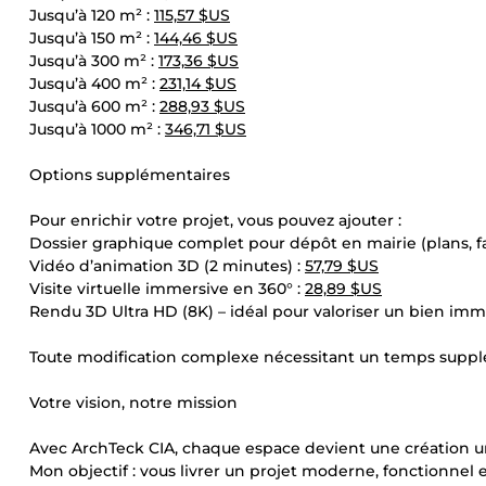
Jusqu’à 120 m² :
115,57 $US
Jusqu’à 150 m² :
144,46 $US
Jusqu’à 300 m² :
173,36 $US
Jusqu’à 400 m² :
231,14 $US
Jusqu’à 600 m² :
288,93 $US
Jusqu’à 1000 m² :
346,71 $US
Options supplémentaires
Pour enrichir votre projet, vous pouvez ajouter :
Dossier graphique complet pour dépôt en mairie (plans, faç
Vidéo d’animation 3D (2 minutes) :
57,79 $US
Visite virtuelle immersive en 360° :
28,89 $US
Rendu 3D Ultra HD (8K) – idéal pour valoriser un bien immo
Toute modification complexe nécessitant un temps suppl
Votre vision, notre mission
Avec ArchTeck CIA, chaque espace devient une création u
Mon objectif : vous livrer un projet moderne, fonctionnel e