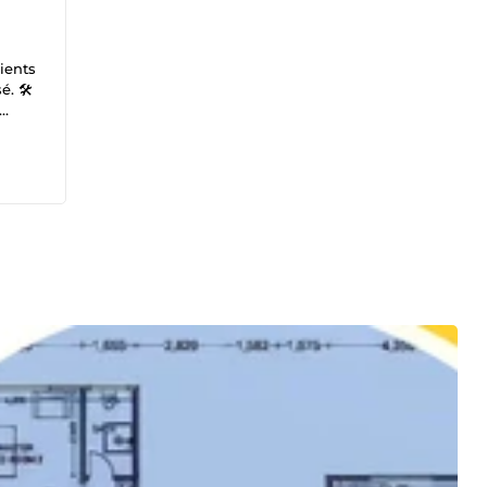
ients
. 🛠️
ets,
és Je
ance