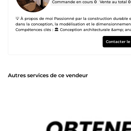
Commande en cours
0
Vente au total
0
💡 À propos de moi Passionné par la construction durable et
dans la conception, la modélisation et le dimensionnement de
Compétences clés : 🏛️ Conception architecturale &amp; an
Excel) 📊 Devis quantitatifs &amp; estimatifs précis 🎨 A
de l’idée à la réalisation 💻 Logiciels : AutoCAD, Revit, 
Contacter le
construction écologique 📌 Mon savoir-faire ✔ Dimensionne
projets alliant innovation et esthétisme ✔ Gestion global
collabore avec architectes, ingénieurs, promoteurs et partic
se rencontrent.
Autres services de ce vendeur