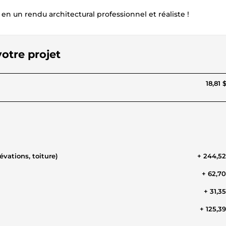
n un rendu architectural professionnel et réaliste !
votre projet
18,81 
coupes, élévations, toiture)
+ 244,5
+ 62,7
+ 31,3
+ 125,3