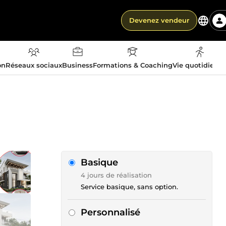
Devenez vendeur
on
Réseaux sociaux
Business
Formations & Coaching
Vie quotidienn
Basique
4 jours de réalisation
Service basique, sans option.
Personnalisé