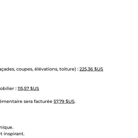
ades, coupes, élévations, toiture) :
225,36 $US
bilier :
115,57 $US
émentaire sera facturée
57,79 $US
.
nique.
t inspirant.