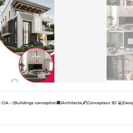
A ✅️|Buildings conception🏢|Architecte🖋|Concepteur 3D 💻|Design intérieur 