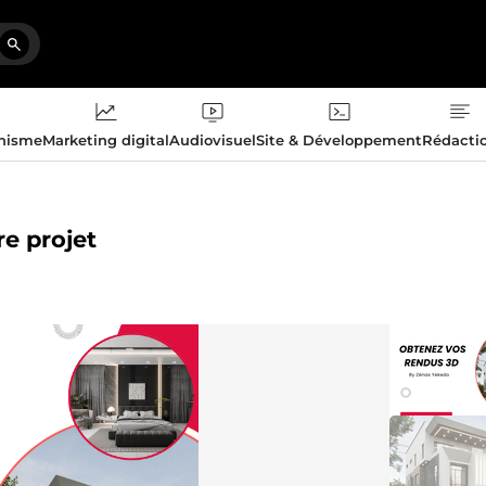
phisme
Marketing digital
Audiovisuel
Site & Développement
Rédacti
re projet