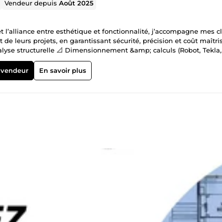
Vendeur depuis
Août 2025
 l’alliance entre esthétique et fonctionnalité, j’accompagne mes cl
 leurs projets, en garantissant sécurité, précision et coût maîtrisé
alyse structurelle 📐 Dimensionnement &amp; calculs (Robot, Tekla,
ménagement &amp; décoration intérieure 📋 Gestion complète de proj
ArchiCAD, Lumion, Photoshop, Vray 🌱 Développement durable &amp;
 vendeur
En savoir plus
ment fiable pour des ouvrages sûrs et optimisés ✔ Réalisation de
e pour un rendu harmonieux et fonctionnel 🤝 Ouvert aux opportunit
uliers pour créer des projets uniques où créativité, sécurité et élég