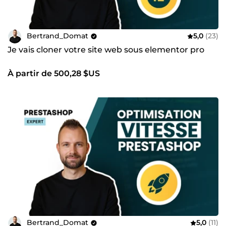
Intégrations de systèmes de paiement, passerelles
bancaires et APIs tierces
Automatisation de tâches pour gagner du temps et
Bertrand_Domat
5,0
(23)
réduire les erreurs
Je vais cloner votre site web sous elementor pro
Maintenance & Sécurité
Support technique continu
et interventions rapides
À partir de 500,28 $US
Mises à jour régulières (CMS, thèmes, plugins)
Sauvegardes planifiées, pare-feu et protection contre
les intrusions
Migration & Clonage
Transfert de site
vers un nouveau serveur ou
hébergement optimisé
Environnements de test pour mettre à jour en toute
sécurité
Conseil & Stratégie Digitale
Optimisation du
tunnel de conversion
et
augmentation du panier moyen
Reporting pour suivre votre
ROI
et affiner votre
stratégie
Bertrand_Domat
5,0
(11)