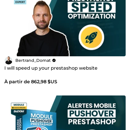
Prestashop vraiment performant.
Que vous envisagiez de
créer
,
refondre
ou
optimiser
votre site, je vous proposerai les
meilleures solutions
pour atteindre vos objectifs de croissance et de visibilité.
Cliquez sur “Commander” ou “Contacter”
pour en
discuter ou obtenir un devis personnalisé.
Ensemble, transformons votre présence en ligne en
levier de croissance
!
Bertrand_Domat
Bertrand Domat – Développeur Freelance WordPress &
I will speed up your prestashop website
Prestashop
BeDOM – Solutions Web
À partir de 862,98 $US