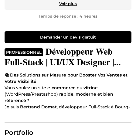
Voir plus
Temps de réponse :
4 heures
Demander un devis gratuit
Développeur Web
PROFESSIONNEL
Full-Stack | UI/UX Designer |
PrestaShop Expert
🚀 Des Solutions sur Mesure pour Booster Vos Ventes et
Votre Visibilité
Vous voulez un
site e-commerce
ou
vitrine
(WordPress/Prestashop)
rapide
,
moderne
et
bien
référencé
?
Je suis
Bertrand Domat
, développeur Full-Stack à Bourg-
en-Bresse (France) et fondateur de
BeDOM
, spécialisé
dans la création de sites
haut de gamme
qui
transforment vos visiteurs en clients.
Portfolio
Mon engagement :
allier
performance
,
design
et