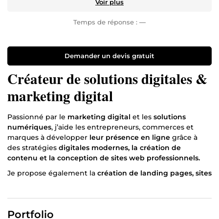
Voir plus
Temps de réponse :
—
Demander un devis gratuit
Créateur de solutions digitales &
marketing digital
Passionné par le
marketing digital
et les
solutions
numériques
, j’aide les entrepreneurs, commerces et
marques à développer
leur présence en ligne
grâce à
des stratégies
digitales modernes, la création de
contenu et la conception de sites web professionnels.
Je propose également la
création de landing pages, sites
vitrines, applications web et solutions digitales
modernes
en utilisant des outils web et
l’intelligence
artificielle
afin de fournir des résultats rapides et
Portfolio
efficaces.