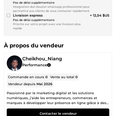
Pas de délai supplémentaire
Integration dun bouton whatsapp professionnel pour
permettre aux clients de vous contacter rapidement
Livraison express
+ 12,54 $US
Pas de délai supplémentaire
Priorite sur votre projet avec une livraison plus
rapide
À propos du vendeur
Cheikhou_Niang
Performance
Commande en cours
0
Vente au total
0
Vendeur depuis
Mai 2026
Passionné par le marketing digital et les solutions
numériques, j’aide les entrepreneurs, commerces et
marques à développer leur présence en ligne grâce à des
stratégies digitales modernes, la création de contenu et la
conception de sites web professionnels. Je propose
Contacter le vendeur