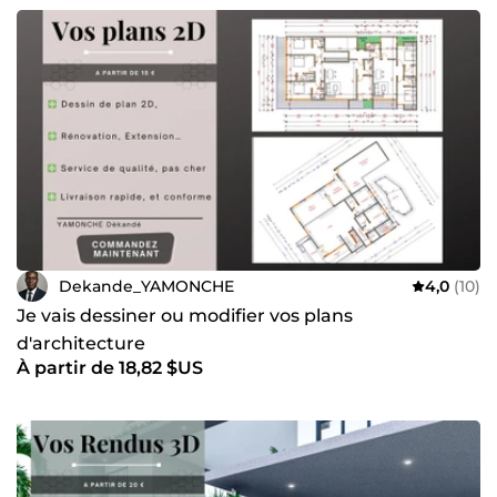
les devis quantitatif
les coupes et façades de votre bâtiment
la modélisation 3D + Rendu photos-réaliste et bien
d'autres...
Ma garantie est de satisfaire vos besoins et de répondre à
vos attentes dans les délais impartis.
Agréable journée/ soirée a tous !!... Dèkandé YAMONCHE
Dekande_YAMONCHE
4,0
(10)
Je vais dessiner ou modifier vos plans
d'architecture
À partir de 18,82 $US