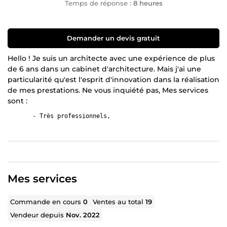
Temps de réponse :
8 heures
Demander un devis gratuit
Hello ! Je suis un architecte avec une expérience de plus
de 6 ans dans un cabinet d'architecture. Mais j'ai une
particularité qu'est l'esprit d'innovation dans la réalisation
de mes prestations. Ne vous inquiété pas, Mes services
sont :
       - Très professionnels,

Je suis également très réactif et près pour répondre à
vos attentes. Je mis en votre disposition mon expérience
d'expert pour faire le plan de votre appartement maison,
magasin, restaurant ou n'importe quel autre type de
Mes services
structure.
Commande en cours
0
Ventes au total
19
Vendeur depuis
Nov. 2022
la création de plan architectural 2D
la modification de plans existants