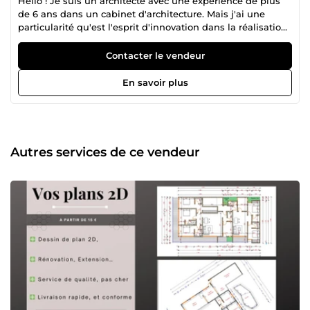
Hello ! Je suis un architecte avec une expérience de plus
de 6 ans dans un cabinet d'architecture. Mais j'ai une
particularité qu'est l'esprit d'innovation dans la réalisation
de mes prestations. Ne vous inquiété pas, Mes services
sont : - Très professionnels, - Livrés dans les délais
Contacter le vendeur
impartis. Je suis également très réactif et près pour
répondre à vos attentes. Je mis en votre disposition mon
En savoir plus
expérience d'expert pour faire le plan de votre
appartement maison, magasin, restaurant ou n'importe
quel autre type de structure. Je suis disponible à vous
aider pour : la création de plan architectural 2D la
modification de plans existants les devis quantitatif les
Autres services de ce vendeur
coupes et façades de votre bâtiment la modélisation 3D +
Rendu photos-réaliste et bien d'autres... Ma garantie est de
satisfaire vos besoins et de répondre à vos attentes dans
les délais impartis. Agréable journée/ soirée a tous !!...
Dèkandé YAMONCHE