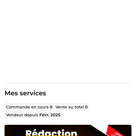
✔ Optimisation pour l’algorithme de YouTube, Facebook
et Amazon KDP
✔ Réactivité et satisfaction client garanties✅
✅ Disponible : 🕛
24h/24
&
📅
7j/7
🚀 Boostez et attirez plus d’audience avec des visuels
percutants !
Mes services
Commande en cours
0
Vente au total
0
Vendeur depuis
Févr. 2025