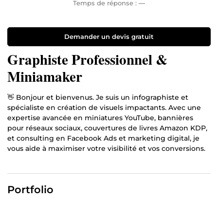
Temps de réponse :
—
Demander un devis gratuit
Graphiste Professionnel &
Miniamaker
👋 Bonjour et bienvenus. Je suis un infographiste et
spécialiste en création de visuels impactants. Avec une
expertise avancée en miniatures YouTube, bannières
pour réseaux sociaux, couvertures de livres Amazon KDP,
et consulting en Facebook Ads et marketing digital, je
vous aide à maximiser votre visibilité et vos conversions.
💡 Pourquoi me choisir ?
✔ Designs 100% personnalisés et engageants (
miniatures
Portfolio
YouTube, bannières Facebook/Instagram, couvertures
de livres
)
✔ Respect des tendances marketing et UX/UI