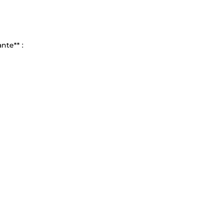
nte** :