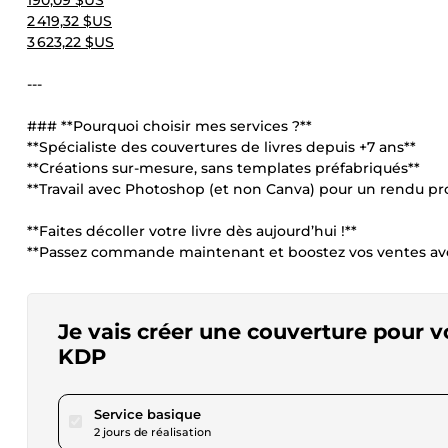
190,09 $US
2 419,32 $US
3 623,22 $US
---
### **Pourquoi choisir mes services ?**
**Spécialiste des couvertures de livres depuis +7 ans**
**Créations sur-mesure, sans templates préfabriqués**
**Travail avec Photoshop (et non Canva) pour un rendu pr
**Faites décoller votre livre dès aujourd’hui !**
**Passez commande maintenant et boostez vos ventes avec 
Je vais créer une couverture pour 
KDP
pour 46,08 $US
Service basique
2 jours de réalisation