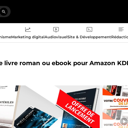
phisme
Marketing digital
Audiovisuel
Site & Développement
Rédacti
tre livre roman ou ebook pour Amazon KD