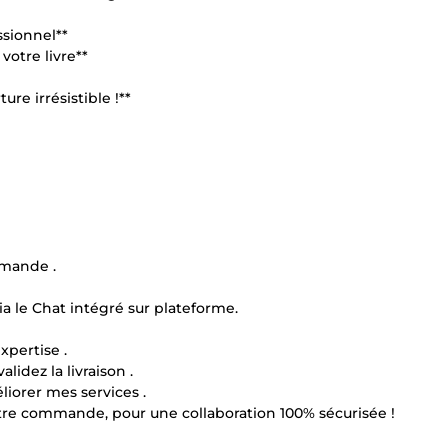
ssionnel**
otre livre**
re irrésistible !**
mmande .
a le Chat intégré sur plateforme.
xpertise .
alidez la livraison .
liorer mes services .
re commande, pour une collaboration 100% sécurisée !