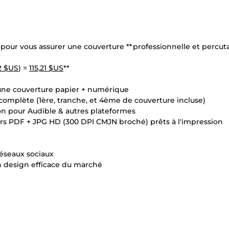
pour vous assurer une couverture **professionnelle et percuta
2 $US
) =
115,21 $US
**
une couverture papier + numérique
omplète (1ère, tranche, et 4ème de couverture incluse)
 pour Audible & autres plateformes
rs PDF + JPG HD (300 DPI CMJN broché) prêts à l'impression
éseaux sociaux
 design efficace du marché