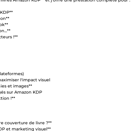
 livres Amazon KDP** et j’offre une prestation complète pour :
 KDP**
ion**
ok**
...**
teurs !**
lateformes)
aximiser l'impact visuel
hies et images**
argés sur Amazon KDP
tion !**
e couverture de livre ?**
P et marketing visuel**