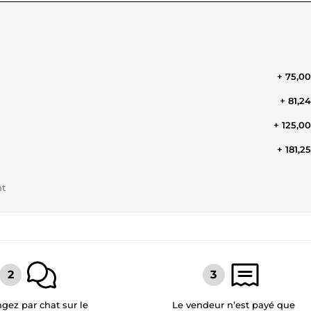
+ 75,0
+ 81,2
+ 125,0
+ 181,2
nt
gez par chat sur le
Le vendeur n’est payé que