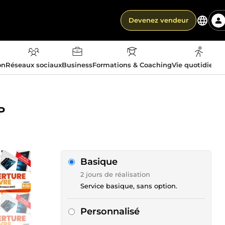
Devenez vendeur
on
Réseaux sociaux
Business
Formations & Coaching
Vie quotidienn
P
Basique
2 jours de réalisation
Service basique, sans option.
Personnalisé