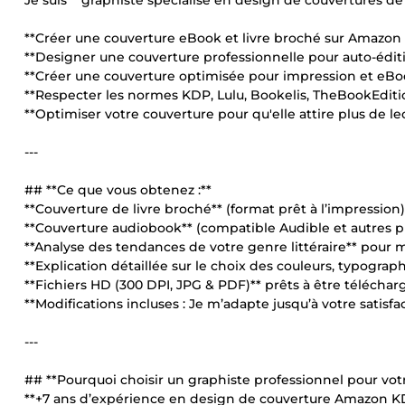
Je suis **graphiste spécialisé en design de couvertures de
**Créer une couverture eBook et livre broché sur Amazon
**Designer une couverture professionnelle pour auto-édit
**Créer une couverture optimisée pour impression et eBo
**Respecter les normes KDP, Lulu, Bookelis, TheBookEdition
**Optimiser votre couverture pour qu'elle attire plus de lec
---
## **Ce que vous obtenez :**
**Couverture de livre broché** (format prêt à l’impression)
**Couverture audiobook** (compatible Audible et autres p
**Analyse des tendances de votre genre littéraire** pour m
**Explication détaillée sur le choix des couleurs, typograp
**Fichiers HD (300 DPI, JPG & PDF)** prêts à être téléch
**Modifications incluses : Je m’adapte jusqu’à votre satisfac
---
## **Pourquoi choisir un graphiste professionnel pour votr
**+7 ans d’expérience en design de couverture Amazon KD